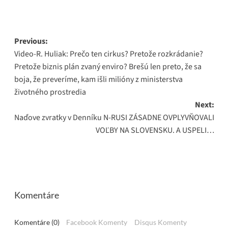
Post
Previous:
Video-R. Huliak: Prečo ten cirkus? Pretože rozkrádanie?
navigation
Pretože biznis plán zvaný enviro? Brešú len preto, že sa
boja, že preveríme, kam išli milióny z ministerstva
životného prostredia
Next:
Naďove zvratky v Denníku N-RUSI ZÁSADNE OVPLYVŇOVALI
VOĽBY NA SLOVENSKU. A USPELI…
Komentáre
Komentáre (0)
Facebook Komenty
Disqus Komenty