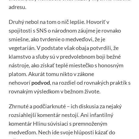
adresu.
Druhý nebol na tom o nič lepšie. Hovoriť v
spojitosti s SNS o národnom záujme je rovnako
smiešne, ako tvrdenie o medveďovi, že je
vegetarián. V podstate však obaja potvrdili, že
klamstvo a sľuby sú v predvolebnom boji bežné
nástroje, ako získať teplé miestečko s honosným
platom. Akurát tomu nikto v zákone
nehovorí
podvod
, na rozdiel od rovnakých praktík s
rovnakým výsledkom v bežnom živote.
Zhrnuté a podčiarknuté – ich diskusia za nejaký
rozsiahlejší komentár nestojí. Ani infantilný
komentár Hlinu súvisiaci s premnoženým
medveďom. Nech ide svoje hlúposti kázať do