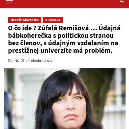
Menu
Hrobári Slovenska
Z Domova
O čo ide ? Zúfalá Remišová … Údajná
bábkoherečka s politickou stranou
bez členov, s údajným vzdelaním na
prestížnej univerzite má problém.
JNS
15. októbra 2023