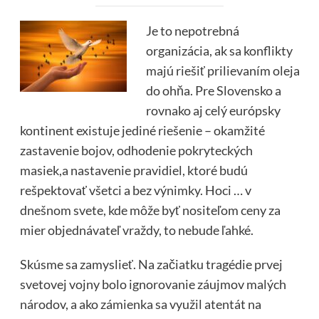
Je to nepotrebná
organizácia, ak sa konflikty
majú riešiť prilievaním oleja
do ohňa. Pre Slovensko a
rovnako aj celý európsky
kontinent existuje jediné riešenie – okamžité
zastavenie bojov, odhodenie pokryteckých
masiek,a nastavenie pravidiel, ktoré budú
rešpektovať všetci a bez výnimky. Hoci … v
dnešnom svete, kde môže byť nositeľom ceny za
mier objednávateľ vraždy, to nebude ľahké.
Skúsme sa zamyslieť. Na začiatku tragédie prvej
svetovej vojny bolo ignorovanie záujmov malých
národov, a ako zámienka sa využil atentát na