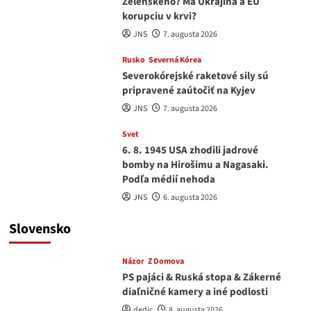
Zelenského? Má Ukrajina a EU
korupciu v krvi?
JNS
7. augusta 2026
Rusko
Severná Kórea
Severokórejské raketové sily sú
pripravené zaútočiť na Kyjev
JNS
7. augusta 2026
Svet
6. 8. 1945 USA zhodili jadrové
bomby na Hirošimu a Nagasaki.
Podľa médií nehoda
JNS
6. augusta 2026
Slovensko
Názor
Z Domova
PS pajáci & Ruská stopa & Zákerné
diaľničné kamery a iné podlosti
dedic
8. augusta 2026