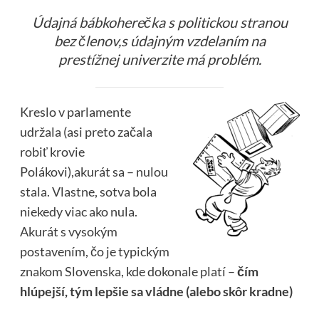
Údajná bábkoherečka s politickou stranou
bez členov,s údajným vzdelaním na
prestížnej univerzite má problém.
Kreslo v parlamente
udržala (asi preto začala
robiť krovie
Polákovi),akurát sa – nulou
stala. Vlastne, sotva bola
niekedy viac ako nula.
Akurát s vysokým
postavením, čo je typickým
znakom Slovenska, kde dokonale platí –
čím
hlúpejší, tým lepšie sa vládne (alebo skôr kradne)