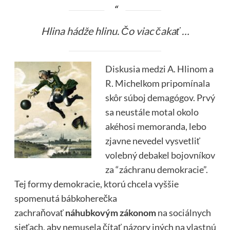
Hlina hádže hlinu. Čo viac čakať …
Diskusia medzi A. Hlinom a
R. Michelkom pripomínala
skôr súboj demagógov. Prvý
sa neustále motal okolo
akéhosi memoranda, lebo
zjavne nevedel vysvetliť
volebný debakel bojovníkov
za “záchranu demokracie”.
Tej formy demokracie, ktorú chcela vyššie
spomenutá bábkoherečka
zachraňovať
náhubkovým zákonom
na sociálnych
sieťach, aby nemusela čítať názory iných na vlastnú