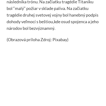
následníka trónu. Na začiatku tragédie Titaniku
bol “malý” požiar v sklade paliva. Na začiatku
tragédie druhej svetovej vojny bol hanebný podpis
dohody veľmocí s beštiou,kde osud spojenca a jeho
národov bol bezvýznamný.
(Obrazová príloha Zdroj: Pixabay)