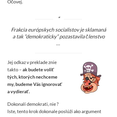
Očovej.
Frakcia európskych socialistov je sklamaná
a tak “demokraticky” pozastavila členstvo
…
Jej odkaz v preklade znie
takto –
ak budete voliť
tých, ktorých nechceme
my, budeme Vás ignorovať
a vydierať.
Dokonalí demokrati, nie ?
Iste, tento krok dokonale poslúži ako argument