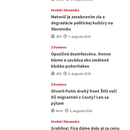
Hrobári Slovenska
Matovič je zosobnením zla a
degradácie politickej kultúry na
Slovensku
JNS
7. augusta 2026
Z Domova
Opozičná dezinfoscéna. Denne
klame a zavádza ako zmätené
klubko pubertiakov
JNS
6. augusta 2026
Z Domova
Otvoril Putin druhý front ŠVO voči
EÚ migrantmi v Ceuty? Len sa
pýtam
ferro
6. augusta 2026
Hrobári Slovenska
Grohling: Fica dáme dolu aj za cenu