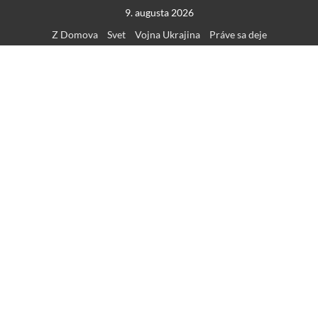
Skip
9. augusta 2026
to
Z Domova
Svet
Vojna Ukrajina
Práve sa deje
content