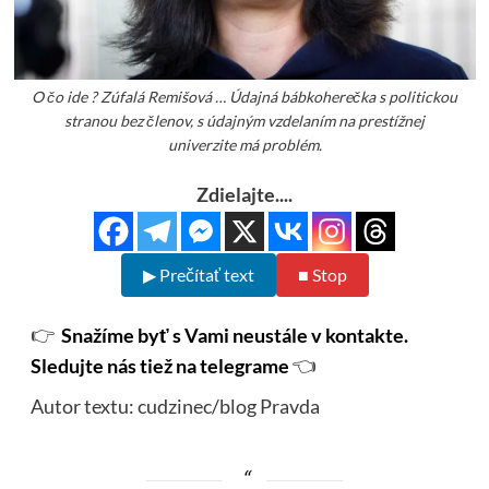
O čo ide ? Zúfalá Remišová … Údajná bábkoherečka s politickou
stranou bez členov, s údajným vzdelaním na prestížnej
univerzite má problém.
Zdielajte....
▶ Prečítať text
■ Stop
👉
Snažíme byť s Vami neustále v kontakte.
Sledujte nás tiež na telegrame
👈
Autor textu: cudzinec/blog Pravda