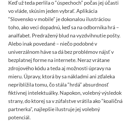
Keď už teda perlila o “úspechoch” počas jej účasti
vo vláde, skúsim jeden vybrať. Aplikácia
“Slovensko v mobile” je dokonalou ilustráciou
toho, ako veci dopadnú, keď sa na odborníka hrá –
analfabet. Predražený blud na vyzdvihnutie pošty.
Alebo inak povedané – niečo podobné v
univerzálnom háve sa dá bez problémov nájsť v
bezplatnej forme na internete. Neraz vrátane
zdrojového kódu a teda aj možnosti úpravy na
mieru. Úpravy, ktorá by sa nákladmi ani zďaleka
nepriblížila tomu, čo stála “hrdá” absurdnosť
fiktívnej intelektuálky. Napokon, volebný výsledok
strany, do ktorej sa v zúfalstve vrátila ako “koaličná
partnerka”, najlepšie ilustruje jej volebný
potenciál.