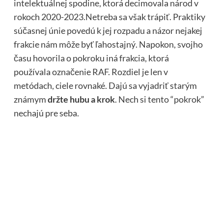
intelektuálnej spodine, ktorá decimovala národ v
rokoch 2020-2023.Netreba sa však trápiť. Praktiky
súčasnej únie povedú k jej rozpadu a názor nejakej
frakcie nám môže byť ľahostajný. Napokon, svojho
času hovorila o pokroku iná frakcia, ktorá
používala označenie RAF. Rozdiel je len v
metódach, ciele rovnaké. Dajú sa vyjadriť starým
známym
držte hubu a krok
. Nech si tento “pokrok”
nechajú pre seba.