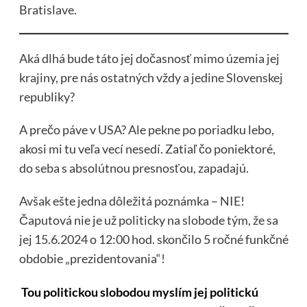
Bratislave.
Aká dlhá bude táto jej dočasnosť mimo územia jej
krajiny, pre nás ostatných vždy a jedine Slovenskej
republiky?
A prečo páve v USA? Ale pekne po poriadku lebo,
akosi mi tu veľa vecí nesedí. Zatiaľ čo poniektoré,
do seba s absolútnou presnosťou, zapadajú.
Avšak ešte jedna dôležitá poznámka – NIE!
Čaputová nie je už politicky na slobode tým, že sa
jej 15.6.2024 o 12:00 hod. skončilo 5 ročné funkčné
obdobie „prezidentovania“!
Tou politickou slobodou myslím jej politickú