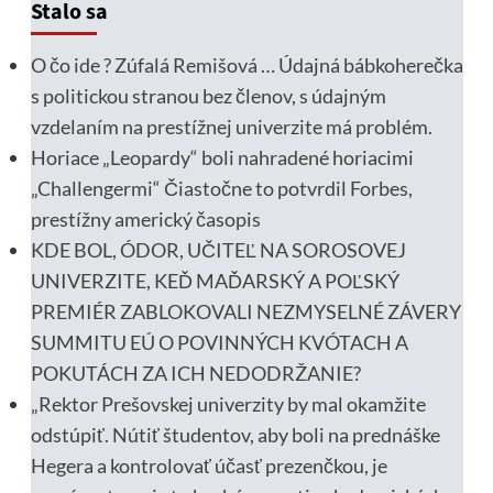
Stalo sa
O čo ide ? Zúfalá Remišová … Údajná bábkoherečka
s politickou stranou bez členov, s údajným
vzdelaním na prestížnej univerzite má problém.
Horiace „Leopardy“ boli nahradené horiacimi
„Challengermi“ Čiastočne to potvrdil Forbes,
prestížny americký časopis
KDE BOL, ÓDOR, UČITEĽ NA SOROSOVEJ
UNIVERZITE, KEĎ MAĎARSKÝ A POĽSKÝ
PREMIÉR ZABLOKOVALI NEZMYSELNÉ ZÁVERY
SUMMITU EÚ O POVINNÝCH KVÓTACH A
POKUTÁCH ZA ICH NEDODRŽANIE?
„Rektor Prešovskej univerzity by mal okamžite
odstúpiť. Nútiť študentov, aby boli na prednáške
Hegera a kontrolovať účasť prezenčkou, je