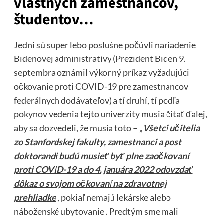
vlastných zamestnancov,
študentov…
Jedni sú super lebo poslušne počúvli nariadenie
Bidenovej administratívy (Prezident Biden 9.
septembra oznámil výkonný príkaz vyžadujúci
očkovanie proti COVID-19 pre zamestnancov
federálnych dodávateľov) a tí druhí, tí podľa
pokynov vedenia tejto univerzity musia čítať ďalej,
aby sa dozvedeli, že musia toto – „
Všetci učitelia
zo Stanfordskej fakulty, zamestnanci a post
doktorandi budú musieť byť plne zaočkovaní
proti COVID-19 a do 4. januára 2022 odovzdať
dôkaz o svojom očkovaní na zdravotnej
prehliadke
, pokiaľ nemajú lekárske alebo
náboženské ubytovanie . Predtým sme mali