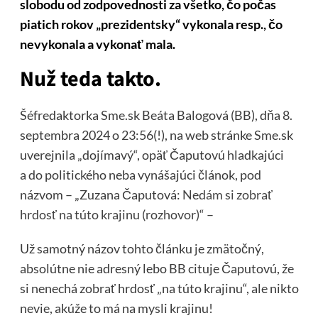
slobodu od zodpovednosti za všetko, čo počas
piatich rokov „prezidentsky“ vykonala resp., čo
nevykonala a vykonať mala.
Nuž teda takto.
Šéfredaktorka Sme.sk Beáta Balogová (BB), dňa 8.
septembra 2024 o 23:56(!), na web stránke Sme.sk
uverejnila „dojímavý“, opäť Čaputovú hladkajúci
a do politického neba vynášajúci článok, pod
názvom – „Zuzana Čaputová:
Nedám si zobrať
hrdosť na túto krajinu (rozhovor)“ –
Už samotný názov tohto článku je zmätočný,
absolútne nie adresný lebo BB cituje Čaputovú, že
si nenechá zobrať hrdosť „na túto krajinu“, ale nikto
nevie, akúže to má na mysli krajinu!