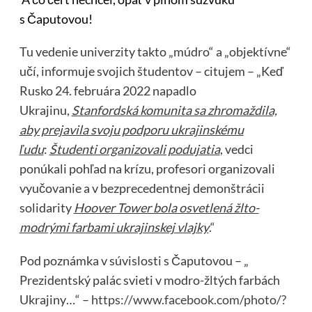
s Čaputovou!
Tu vedenie univerzity takto „múdro“ a „objektívne“
učí, informuje svojich študentov – citujem – „Keď
Rusko 24. februára 2022 napadlo
Ukrajinu,
Stanfordská komunita sa zhromaždila,
aby prejavila svoju podporu ukrajinskému
ľudu
:
Študenti organizovali podujatia
, vedci
ponúkali pohľad na krízu, profesori organizovali
vyučovanie a v bezprecedentnej demonštrácii
solidarity
Hoover Tower bola osvetlená žlto-
modrými farbami ukrajinskej vlajky
.“
Pod poznámka v súvislosti s Čaputovou – „
Prezidentský palác svieti v modro-žltých farbách
Ukrajiny…“ –
https://www.facebook.com/photo/?