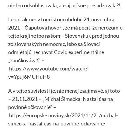
nie len odsúhlasovala, ale aj prísne presadzovala?!
Lebo takmer v tom istom období, 24. novembra
2021 – Čaputová hovorí, že má pocit, že nerozumie
tejto krajine (po našom – Slovensku), pred jednou
zo slovenských nemocníc, lebo sa Slováci
odmietajú nechávať Covid experimentálne
„zaočkovávať“ –
https://www.youtube.com/watch?
v=Ypuj6MUHuH8
A v tejto súvislosti je, nie menej zaujímavé, aj toto
– 21.11.2021 – „Michal Šimečka: Nastal čas na
povinné očkovanie“ –
https://europske.noviny.sk/2021/11/21/michal-
simecka-nastal-cas-na-povinne-ockovanie/