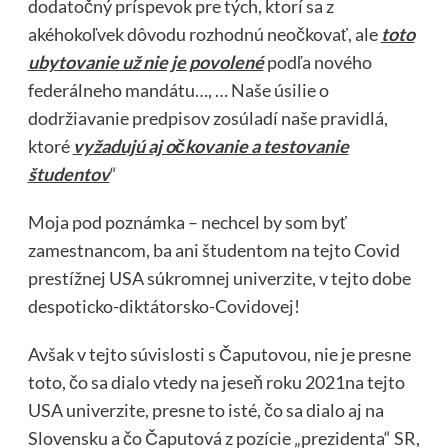
dodatočný príspevok pre tých, ktorí sa z
akéhokoľvek dôvodu rozhodnú neočkovať, ale
toto
ubytovanie už nie je povolené
podľa nového
federálneho mandátu…, … Naše úsilie o
dodržiavanie predpisov zosúladí naše pravidlá,
ktoré
vyžadujú aj očkovanie a testovanie
študentov
“
Moja pod poznámka – nechcel by som byť
zamestnancom, ba ani študentom na tejto Covid
prestížnej USA súkromnej univerzite, v tejto dobe
despoticko-diktátorsko-Covidovej!
Avšak v tejto súvislosti s Čaputovou, nie je presne
toto, čo sa dialo vtedy na jeseň roku 2021na tejto
USA univerzite, presne to isté, čo sa dialo aj na
Slovensku a čo Čaputová z pozície „prezidenta“ SR,