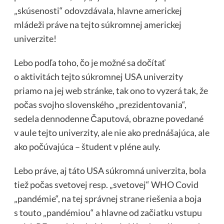
„skúsenosti“ odovzdávala, hlavne americkej
mládeži práve na tejto súkromnej americkej
univerzite!
Lebo podľa toho, čo je možné sa dočítať
o aktivitách tejto súkromnej USA univerzity
priamo na jej web stránke, tak ono to vyzerá tak, že
počas svojho slovenského „prezidentovania“,
sedela dennodenne Čaputová, obrazne povedané
v aule tejto univerzity, ale nie ako prednášajúca, ale
ako počúvajúca – študent v pléne auly.
Lebo práve, aj táto USA súkromná univerzita, bola
tiež počas svetovej resp. „svetovej“ WHO Covid
„pandémie“, na tej správnej strane riešenia a boja
s touto „pandémiou“ a hlavne od začiatku vstupu