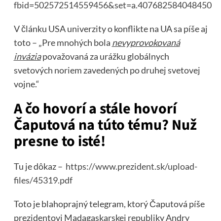
fbid=502572514559456&set=a.407682584048450
V článku USA univerzity o konflikte na UA sa píše aj
toto – „Pre mnohých bola
nevyprovokovaná
invázia
považovaná za urážku globálnych
svetových noriem zavedených po druhej svetovej
vojne.“
A čo hovorí a stále hovorí
Čaputová na túto tému? Nuž
presne to isté!
Tu je dôkaz –
https://www.prezident.sk/upload-
files/45319.pdf
Toto je blahoprajný telegram, ktorý Čaputová píše
prezidentovi Madagaskarskej republiky Andry