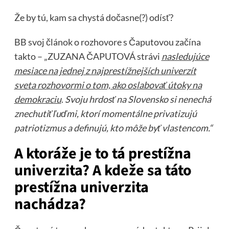
Že by tú, kam sa chystá dočasne(?) odísť?
BB svoj článok o rozhovore s Čaputovou začína
takto – „ZUZANA ČAPUTOVÁ strávi
nasledujúce
mesiace na jednej z najprestížnejších univerzít
sveta rozhovormi o tom, ako oslabovať útoky na
demokraciu
.
Svoju hrdosť na Slovensko si nenechá
znechutiť ľuďmi, ktorí momentálne privatizujú
patriotizmus a definujú, kto môže byť vlastencom.“
A ktoráže je to tá prestížna
univerzita? A kdeže sa táto
prestížna univerzita
nachádza?