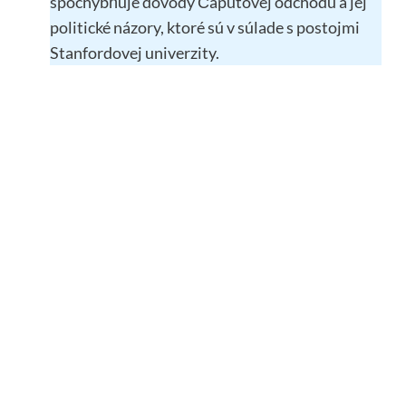
spochybňuje dôvody Čaputovej odchodu a jej
politické názory, ktoré sú v súlade s postojmi
Stanfordovej univerzity.