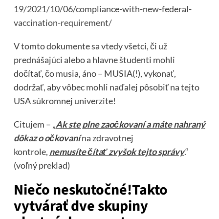
19/2021/10/06/compliance-with-new-federal-
vaccination-requirement/
V tomto dokumente sa vtedy všetci, či už
prednášajúci alebo a hlavne študenti mohli
dočítať, čo musia, áno – MUSIA(!), vykonať,
dodržať, aby vôbec mohli naďalej pôsobiť na tejto
USA súkromnej univerzite!
Citujem – „
Ak ste plne zaočkovaní a máte nahraný
dôkaz o očkovaní
na zdravotnej
kontrole,
nemusíte čítať zvyšok tejto správy
.“
(voľný preklad)
Niečo neskutočné!Takto
vytvárať dve skupiny