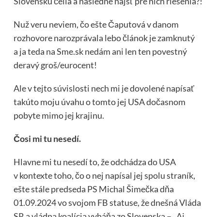
Slovensku čelia a následne nájsť pre nich riešenia?!
Nuž veru neviem, čo ešte Čaputová v danom
rozhovore narozprávala lebo článok je zamknutý
a ja teda na Sme.sk nedám ani len ten povestný
deravý groš/eurocent!
Ale v tejto súvislosti nech mi je dovolené napísať
takúto moju úvahu o tomto jej USA dočasnom
pobyte mimo jej krajinu.
Čosi mi tu nesedí.
Hlavne mi tu nesedí to, že odchádza do USA
v kontexte toho, čo o nej napísal jej spolu straník,
ešte stále predseda PS Michal Šimečka dňa
01.09.2024 vo svojom FB statuse, že dnešná Vláda
SR a vládna koalícia vyháňa zo Slovenska – „Aj