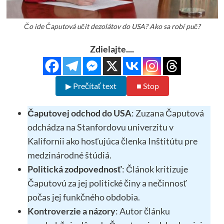
Čo ide Čaputová učit dezolátov do USA? Ako sa robí puč?
Zdielajte....
▶ Prečítať text
■ Stop
Čaputovej odchod do USA
: Zuzana Čaputová
odchádza na Stanfordovu univerzitu v
Kalifornii ako hosťujúca členka Inštitútu pre
medzinárodné štúdiá.
Politická zodpovednosť
: Článok kritizuje
Čaputovú za jej politické činy a nečinnosť
počas jej funkčného obdobia.
Kontroverzie a názory
: Autor článku