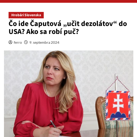
Hrobári Slovenska
Čo ide Čaputová „učit dezolátov“ do
USA? Ako sa robí puč?
ferro
9. septembra 2024