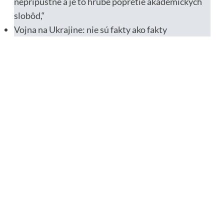
neprípustne a je to hrubé popretie akademických
slobôd,“
Vojna na Ukrajine: nie sú fakty ako fakty