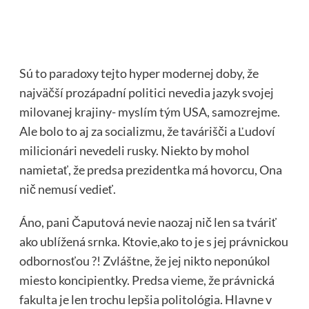
Sú to paradoxy tejto hyper modernej doby, že
najväčší prozápadní politici nevedia jazyk svojej
milovanej krajiny- myslím tým USA, samozrejme.
Ale bolo to aj za socializmu, že tavárišči a Ľudoví
milicionári nevedeli rusky. Niekto by mohol
namietať, že predsa prezidentka má hovorcu, Ona
nič nemusí vedieť.
Áno, pani Čaputová nevie naozaj nič len sa tváriť
ako ublížená srnka. Ktovie,ako to je s jej právnickou
odbornosťou ?! Zvláštne, že jej nikto neponúkol
miesto koncipientky. Predsa vieme, že právnická
fakulta je len trochu lepšia politológia. Hlavne v