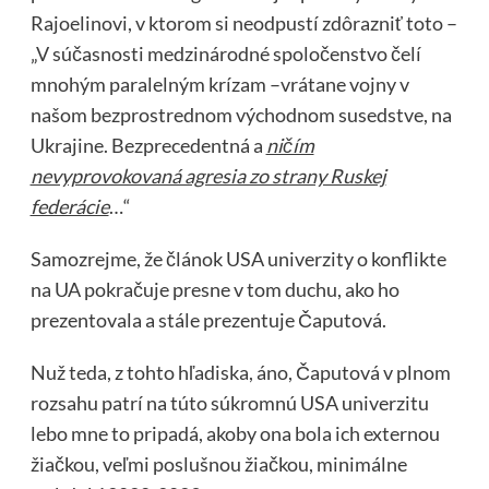
Rajoelinovi, v ktorom si neodpustí zdôrazniť toto –
„V súčasnosti medzinárodné spoločenstvo čelí
mnohým paralelným krízam –vrátane vojny v
našom bezprostrednom východnom susedstve, na
Ukrajine. Bezprecedentná a
ničím
nevyprovokovaná agresia zo strany Ruskej
federácie
…“
Samozrejme, že článok USA univerzity o konflikte
na UA pokračuje presne v tom duchu, ako ho
prezentovala a stále prezentuje Čaputová.
Nuž teda, z tohto hľadiska, áno, Čaputová v plnom
rozsahu patrí na túto súkromnú USA univerzitu
lebo mne to pripadá, akoby ona bola ich externou
žiačkou, veľmi poslušnou žiačkou, minimálne