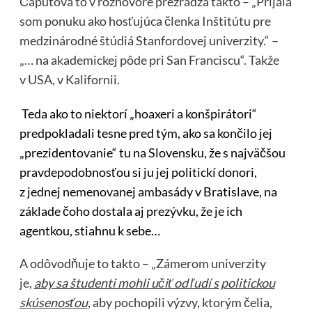
Čaputová to v rozhovore prezrádza takto – „Prijala
som ponuku ako hosťujúca členka Inštitútu pre
medzinárodné štúdiá Stanfordovej univerzity.“ –
„… na akademickej pôde pri San Franciscu“. Takže
v USA, v Kalifornii.
Teda ako to niektorí „hoaxeri a konšpirátori“
predpokladali tesne pred tým, ako sa končilo jej
„prezidentovanie“ tu na Slovensku, že s najväčšou
pravdepodobnosťou si ju jej politickí donori,
z jednej nemenovanej ambasády v Bratislave, na
základe čoho dostala aj prezývku, že je ich
agentkou, stiahnu k sebe…
A odôvodňuje to takto – „Zámerom univerzity
je,
aby sa študenti mohli učiť od ľudí s politickou
skúsenosťou
, aby pochopili výzvy, ktorým čelia,