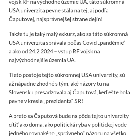
vojsk RF na východné územie UA, táto súkromná
USA univerzita pevne stála na tej, aj podľa
Čaputovej, najsprávnejšej strane dejín!
Takže tu je taký malý exkurz, ako sa táto súkromná
USA univerzita správala počas Covid „pandémie“
a ako od 24.2.2024 – vstup RF vojsk na
najvýchodnejšie územia UA.
Tieto postoje tejto súkromnej USA univerzity, sú
až nápadne zhodné s tým, aké názory tu na
Slovensku presadzovala aj Čaputová, keď ešte bola
pevne v kresle „prezidenta“ SR!
A preto sa Čaputová bude na pôde tejto univerzity
cítiť ako doma, ako politická ryba v politickej vode
jedného rovnakého „správneho“ názoru na všetko