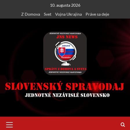
Skip
10. augusta 2026
to
Z Domova
Svet
Vojna Ukrajina
Práve sa deje
content
Primary
Menu