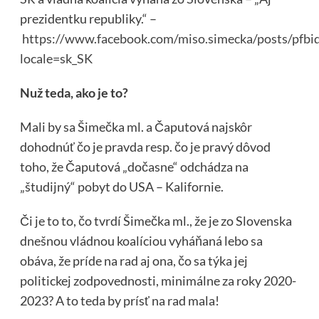
prezidentku republiky.“ –
https://www.facebook.com/miso.simecka/posts/
locale=sk_SK
Nuž teda, ako je to?
Mali by sa Šimečka ml. a Čaputová najskôr
dohodnúť čo je pravda resp. čo je pravý dôvod
toho, že Čaputová „dočasne“ odchádza na
„študijný“ pobyt do USA – Kalifornie.
Či je to to, čo tvrdí Šimečka ml., že je zo Slovenska
dnešnou vládnou koalíciou vyháňaná lebo sa
obáva, že príde na rad aj ona, čo sa týka jej
politickej zodpovednosti, minimálne za roky 2020-
2023? A to teda by prísť na rad mala!