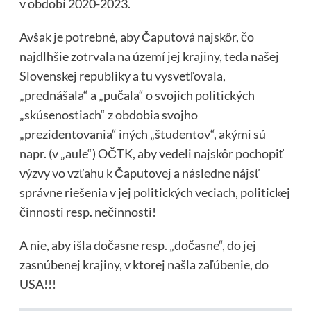
v období 2020-2023.
Avšak je potrebné, aby Čaputová najskôr, čo
najdlhšie zotrvala na území jej krajiny, teda našej
Slovenskej republiky a tu vysvetľovala,
„prednášala“ a „pučala“ o svojich politických
„skúsenostiach“ z obdobia svojho
„prezidentovania“ iných „študentov“, akými sú
napr. (v „aule“) OČTK, aby vedeli najskôr pochopiť
výzvy vo vzťahu k Čaputovej a následne nájsť
správne riešenia v jej politických veciach, politickej
činnosti resp. nečinnosti!
A nie, aby išla dočasne resp. „dočasne“, do jej
zasnúbenej krajiny, v ktorej našla zaľúbenie, do
USA!!!