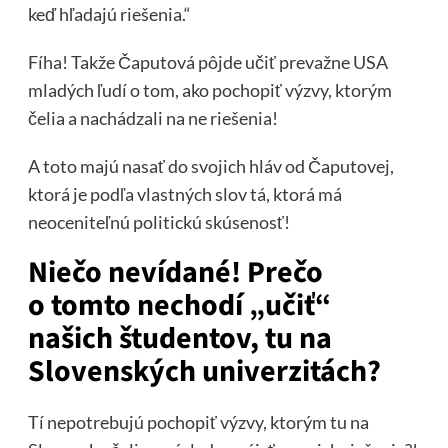
keď hľadajú riešenia.“
Fíha! Takže Čaputová pôjde učiť prevažne USA
mladých ľudí o tom, ako pochopiť výzvy, ktorým
čelia a nachádzali na ne riešenia!
A toto majú nasať do svojich hláv od Čaputovej,
ktorá je podľa vlastných slov tá, ktorá má
neoceniteľnú politickú skúsenosť!
Niečo nevídané! Prečo
o tomto nechodí „učiť“
našich študentov, tu na
Slovenských univerzitách?
Tí nepotrebujú pochopiť výzvy, ktorým tu na