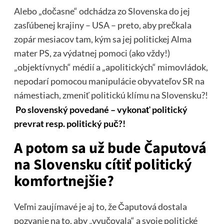
Alebo „dočasne“ odchádza zo Slovenska do jej
zasľúbenej krajiny – USA – preto, aby prečkala
zopár mesiacov tam, kým sa jej politickej Alma
mater PS, za výdatnej pomoci (ako vždy!)
„objektívnych“ médií a „apolitických“ mimovládok,
nepodarí pomocou manipulácie obyvateľov SR na
námestiach, zmeniť politickú klímu na Slovensku?!
Po slovenský povedané – vykonať politický
prevrat resp. politický puč?!
A potom sa už bude Čaputová
na Slovensku cítiť politický
komfortnejšie?
Veľmi zaujímavé je aj to, že Čaputová dostala
pozvanie na to, aby „vyučovala“ a svoje politické