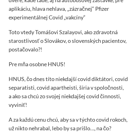
dvere, kade tade, aj na autobusovej zastávke, pre
aplikáciu, hlava nehlava, „zázračnej“ Pfizer
experimentálnej Covid „vakcíny“
Toto vtedy Tomášovi Szalayovi, ako zdravotná
starostlivosť o Slovákov, o slovenských pacientov,
postačovalo?!
Pre mňa osobne HNUS!
HNUS, čo dnes títo niekdajší covid diktátori, covid
separatisti, covid apartheisti, šíria v spoločnosti,
a ako sa chcú zo svojej niekdajšej covid činnosti,
vyviniť!
A za každú cenu chcú, aby sa v týchto covid rokoch,
už nikto nehrabal, lebo by sa prišlo…, na čo?