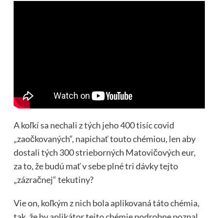
A koľkí sa nechali z tých jeho 400 tisíc covid
„zaočkovaných“, napichať touto chémiou, len aby
dostali tých 300 strieborných Matovičových eur,
za to, že budú mať v sebe plné tri dávky tejto
„zázračnej“ tekutiny?
Vie on, koľkým z nich bola aplikovaná táto chémia,
tak, že by aplikátor tejto chémie podrobne poznal