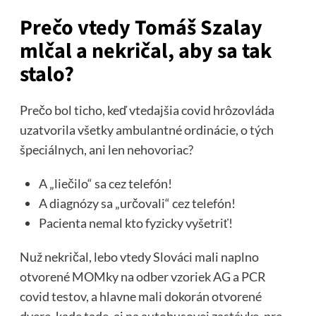
Prečo vtedy Tomáš Szalay
mlčal a nekričal, aby sa tak
stalo?
Prečo bol ticho, keď vtedajšia covid hrôzovláda
uzatvorila všetky ambulantné ordinácie, o tých
špeciálnych, ani len nehovoriac?
A „liečilo“ sa cez telefón!
A diagnózy sa „určovali“ cez telefón!
Pacienta nemal kto fyzicky vyšetriť!
Nuž nekričal, lebo vtedy Slováci mali naplno
otvorené MOMky na odber vzoriek AG a PCR
covid testov, a hlavne mali dokorán otvorené