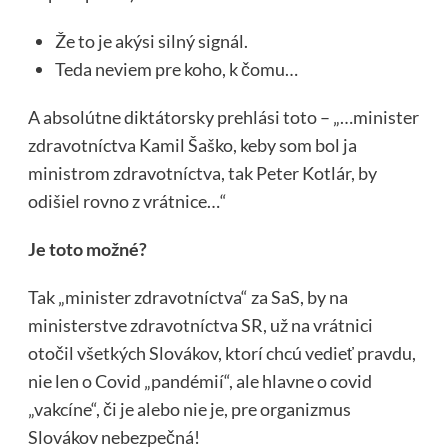
Že to je akýsi silný signál.
Teda neviem pre koho, k čomu…
A absolútne diktátorsky prehlási toto – „…minister
zdravotníctva Kamil Šaško, keby som bol ja
ministrom zdravotníctva, tak Peter Kotlár, by
odišiel rovno z vrátnice…“
Je toto možné?
Tak „minister zdravotníctva“ za SaS, by na
ministerstve zdravotníctva SR, už na vrátnici
otočil všetkých Slovákov, ktorí chcú vedieť pravdu,
nie len o Covid „pandémií“, ale hlavne o covid
„vakcíne“, či je alebo nie je, pre organizmus
Slovákov nebezpečná!