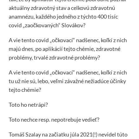
aktuálny zdravotný stav a celkovú zdravotnú
anamnézu, každého jedného z týchto 400 tisíc
covid „zaočkovaných“ Slovákov?
A vie tento covid „očkovací“ nadšenec, koľkí z nich
majú dnes, po aplikácií tejto chémie, zdravotné
problémy, trvalé zdravotné problémy?
A vie tento covid „očkovací“ nadšenec, koľkí z nich
tu už nie sú, lebo, veľmi závažné nežiadúce účinky
tejto chémie?
Toto ho netrápi?
Toto nechce resp. nepotrebuje vedieť?
Tomáš Szalay na začiatku júla 2021(!) nevidel túto