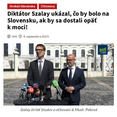
Hrobári Slovenska
Z Domova
Diktátor Szalay ukázal, čo by bolo na
Slovensku, ak by sa dostali opäť
k moci!
JNS
4. septembra 2025
Szalay šíriteľ bludov o očkovaní & Mudr. Peková