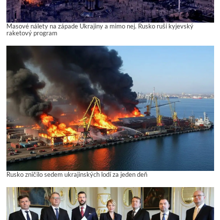
Masové nálety na západe Ukrajiny a mimo nej. Rusko ruší kyjevský
raketový program
Rusko zničilo sedem ukrajinských lodí za jeden deň