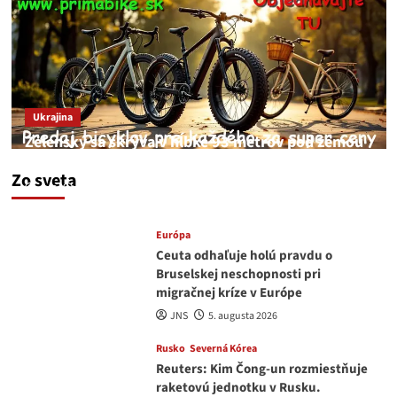
Ukrajina
Zelenský sa skrýva v hĺbke 93 metrov pod zemou
v Kyjeve
Zo sveta
JNS
6. augusta 2026
Európa
Ceuta odhaľuje holú pravdu o
Bruselskej neschopnosti pri
migračnej kríze v Európe
JNS
5. augusta 2026
Rusko
Severná Kórea
Reuters: Kim Čong-un rozmiestňuje
raketovú jednotku v Rusku.