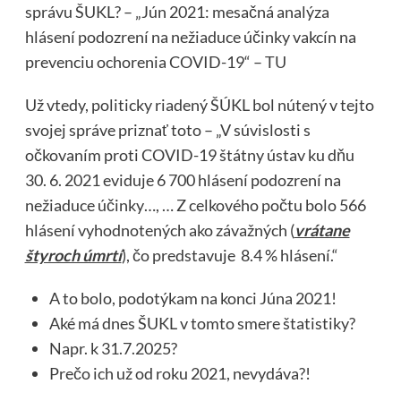
správu ŠUKL? – „Jún 2021: mesačná analýza
hlásení podozrení na nežiaduce účinky vakcín na
prevenciu ochorenia COVID-19“ –
TU
Už vtedy, politicky riadený ŠÚKL bol nútený v tejto
svojej správe priznať toto – „V súvislosti s
očkovaním proti COVID-19 štátny ústav ku dňu
30. 6. 2021 eviduje 6 700 hlásení podozrení na
nežiaduce účinky…, … Z celkového počtu bolo 566
hlásení vyhodnotených ako závažných (
vrátane
štyroch úmrtí
), čo predstavuje 8.4 % hlásení.“
A to bolo, podotýkam na konci Júna 2021!
Aké má dnes ŠUKL v tomto smere štatistiky?
Napr. k 31.7.2025?
Prečo ich už od roku 2021, nevydáva?!