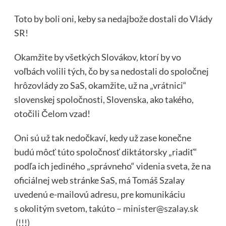
Toto by boli oni, keby sa nedajbože dostali do Vlády
SR!
Okamžite by všetkých Slovákov, ktorí by vo
voľbách volili tých, čo by sa nedostali do spoločnej
hrôzovlády zo SaS, okamžite, už na „vrátnici“
slovenskej spoločnosti, Slovenska, ako takého,
otočili Čelom vzad!
Oni sú už tak nedočkaví, kedy už zase konečne
budú môcť túto spoločnosť diktátorsky „riadiť“
podľa ich jediného „správneho“ videnia sveta, že na
oficiálnej web stránke SaS, má Tomáš Szalay
uvedenú e-mailovú adresu, pre komunikáciu
s okolitým svetom, takúto –
minister@szalay.sk
(!!!)