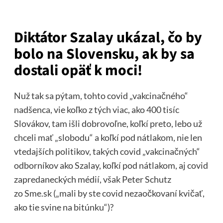
Diktátor Szalay ukázal, čo by
bolo na Slovensku, ak by sa
dostali opäť k moci!
Nuž tak sa pýtam, tohto covid „vakcinačného“
nadšenca, vie koľko z tých viac, ako 400 tisíc
Slovákov, tam išli dobrovoľne, koľkí preto, lebo už
chceli mať „slobodu“ a koľkí pod nátlakom, nie len
vtedajších politikov, takých covid „vakcinačných“
odborníkov ako Szalay, koľkí pod nátlakom, aj covid
zapredaneckých médií, však Peter Schutz
zo Sme.sk („mali by ste covid nezaočkovaní kvičať,
ako tie svine na bitúnku“)?