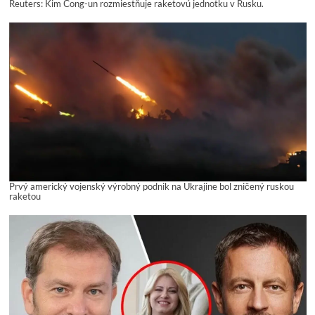
Reuters: Kim Čong-un rozmiestňuje raketovú jednotku v Rusku.
Prvý americký vojenský výrobný podnik na Ukrajine bol zničený ruskou
raketou