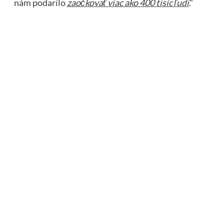
nám podarilo
zaočkovať viac ako 400 tisíc ľudí
.“