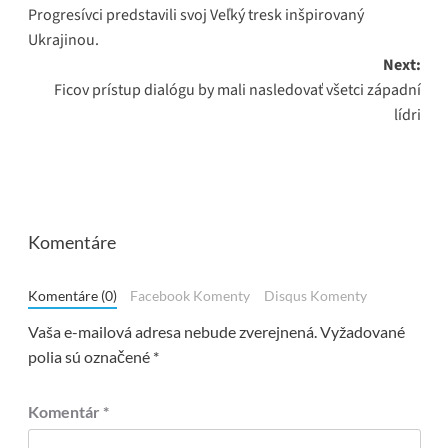
Progresívci predstavili svoj Veľký tresk inšpirovaný
navigation
Ukrajinou.
Next:
Ficov prístup dialógu by mali nasledovať všetci západní
lídri
Komentáre
Komentáre (0)
Facebook Komenty
Disqus Komenty
Vaša e-mailová adresa nebude zverejnená.
Vyžadované
polia sú označené
*
Komentár
*