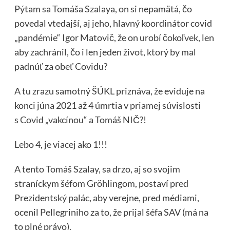
Pýtam sa Tomáša Szalaya, on si nepamätá, čo
povedal vtedajší, aj jeho, hlavný koordinátor covid
„pandémie“ Igor Matovič, že on urobí čokoľvek, len
aby zachránil, čo i len jeden život, ktorý by mal
padnúť za obeť Covidu?
A tu zrazu samotný ŠÚKL priznáva, že eviduje na
konci júna 2021 až 4 úmrtia v priamej súvislosti
s Covid „vakcínou“ a Tomáš NIČ?!
Lebo 4, je viacej ako 1!!!
A tento Tomáš Szalay, sa drzo, aj so svojim
straníckym šéfom Gröhlingom, postaví pred
Prezidentský palác, aby verejne, pred médiami,
ocenil Pellegriniho za to, že prijal šéfa SAV (má na
to plné právo).