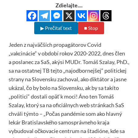
Zdielajte....
▶ Prečítať text
■ Stop
Jeden z najväčších propagátorov Covid
„vakcinácie“ v období rokov 2020-2022, dnes člen
a poslanec za SaS, akýsi MUDr. Tomáš Szalay, PhD.,
sa na ostatnej TB tejto „najodbornejšej“ politickej
strany na Slovensku zachoval, ako diktátor a jasne
ukázal, čo by bolo na Slovensku, ak by sa takíto
„politici“ dostali opäť k moci! Áno ten Tomáš
Szalay, ktorý sa na oficiálnych web stránkach SaS
chváli týmto – „Počas pandémie som ako hlavný
lekár Bratislavského samosprávneho kraja
vybudoval očkovacie centrum na štadióne, kde sa