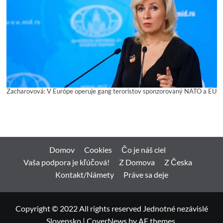
Zacharovová: V Európe operuje gang teroristov sponzorovaný NATO a EÚ
Domov
Cookies
Čo je náš ciel
Vaša podpora je kľúčová!
Z Domova
Z Česka
Kontakt/Námety
Práve sa deje
Copyright © 2022 All rights reserved Jednotné nezávislé
Slovensko
|
CoverNews
by AF themes.