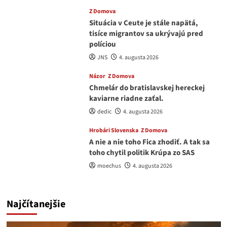
Z Domova
Situácia v Ceute je stále napätá,
tisíce migrantov sa ukrývajú pred
políciou
JNS
4. augusta 2026
Názor
Z Domova
Chmelár do bratislavskej hereckej
kaviarne riadne zaťal.
dedic
4. augusta 2026
Hrobári Slovenska
Z Domova
A nie a nie toho Fica zhodiť. A tak sa
toho chytil politik Krúpa zo SAS
moechus
4. augusta 2026
Najčítanejšie