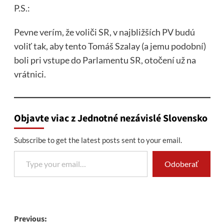
P.S.:
Pevne verím, že voliči SR, v najbližších PV budú
voliť tak, aby tento Tomáš Szalay (a jemu podobní)
boli pri vstupe do Parlamentu SR, otočení už na
vrátnici.
Objavte viac z Jednotné nezávislé Slovensko
Subscribe to get the latest posts sent to your email.
Type your email…
Odoberať
Post
Previous: