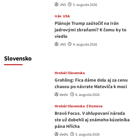
JNS
5. augusta 2026
Irán
USA
Plánuje Trump zaútočiť na Irán
jadrovými zbraňami? K čomu by to
viedlo
JNS
4. augusta 2026
Slovensko
Hrobári Slovenska
Grohling: Fica dáme dolu aj za cenu
chaosu po návrate Matoviča k moci
dedic
6. augusta 2026
Hrobári Slovenska
Z Domova
Bravó Focus. V ohlupovaní národa
ste už dobehli aj známeho kúzelníka
pána Hřícha
dedic
5. augusta 2026