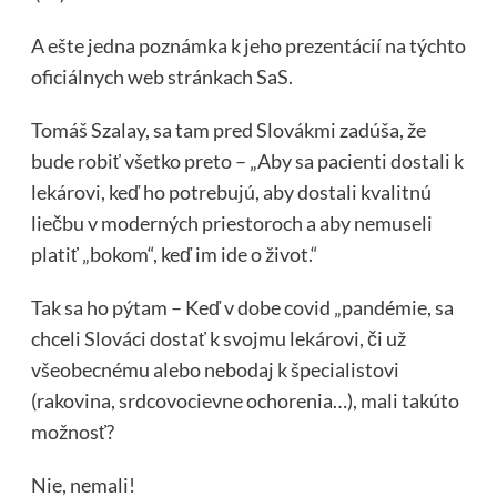
A ešte jedna poznámka k jeho prezentácií na týchto
oficiálnych web stránkach SaS.
Tomáš Szalay, sa tam pred Slovákmi zadúša, že
bude robiť všetko preto – „Aby sa pacienti dostali k
lekárovi, keď ho potrebujú, aby dostali kvalitnú
liečbu v moderných priestoroch a aby nemuseli
platiť „bokom“, keď im ide o život.“
Tak sa ho pýtam – Keď v dobe covid „pandémie, sa
chceli Slováci dostať k svojmu lekárovi, či už
všeobecnému alebo nebodaj k špecialistovi
(rakovina, srdcovocievne ochorenia…), mali takúto
možnosť?
Nie, nemali!