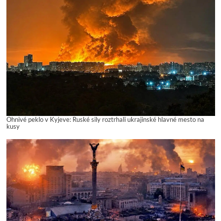
Ohnivé peklo v Kyjeve: Ruské sily roztrhali ukrajinské hlavné mesto na
kusy