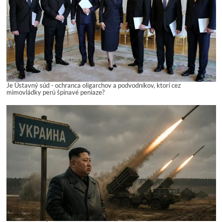
Je Ústavný súd - ochranca oligarchov a podvodníkov, ktorí cez
mimovládky perú špinavé peniaze?