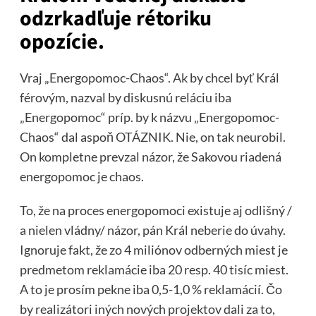
odzrkadľuje rétoriku
opozície.
Vraj „Energopomoc-Chaos“. Ak by chcel byť Král
férovým, nazval by diskusnú reláciu iba
„Energopomoc“ príp. by k názvu „Energopomoc-
Chaos“ dal aspoň OTÁZNIK. Nie, on tak neurobil.
On kompletne prevzal názor, že Sakovou riadená
energopomoc je chaos.
To, že na proces energopomoci existuje aj odlišný /
a nielen vládny/ názor, pán Král neberie do úvahy.
Ignoruje fakt, že zo 4 miliónov odberných miest je
predmetom reklamácie iba 20 resp. 40 tisíc miest.
A to je prosím pekne iba 0,5-1,0 % reklamácií. Čo
by realizátori iných nových projektov dali za to,