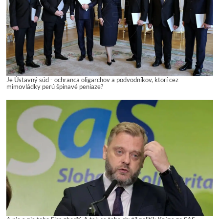
Je Ústavný súd - ochranca oligarchov a podvodníkov, ktorí cez
mimovládky perú špinavé peniaze?