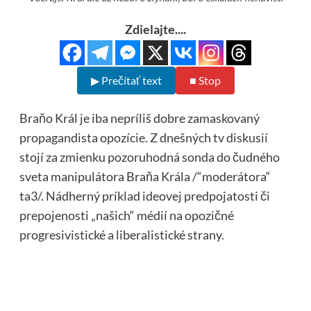
Zdielajte....
▶ Prečítať text
■ Stop
Braňo Král je iba nepríliš dobre zamaskovaný
propagandista opozície. Z dnešných tv diskusií
stojí za zmienku pozoruhodná sonda do čudného
sveta manipulátora Braňa Krála /“moderátora“
ta3/. Nádherný príklad ideovej predpojatosti či
prepojenosti „našich“ médií na opozičné
progresivistické a liberalistické strany.