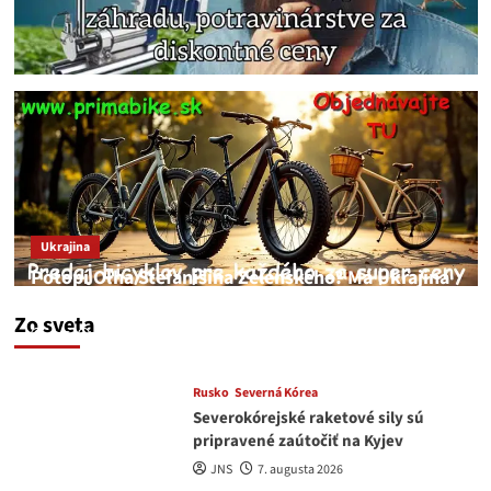
Ukrajina
Potopí Oľha Stefanišina Zelenského? Má Ukrajina
a EU korupciu v krvi?
Zo sveta
JNS
7. augusta 2026
Rusko
Severná Kórea
Severokórejské raketové sily sú
pripravené zaútočiť na Kyjev
JNS
7. augusta 2026