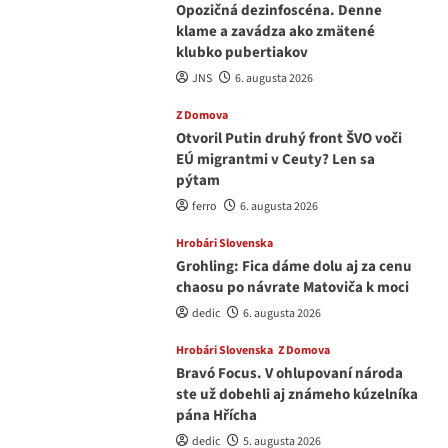
Opozičná dezinfoscéna. Denne
klame a zavádza ako zmätené
klubko pubertiakov
JNS
6. augusta 2026
Z Domova
Otvoril Putin druhý front ŠVO voči
EÚ migrantmi v Ceuty? Len sa
pýtam
ferro
6. augusta 2026
Hrobári Slovenska
Grohling: Fica dáme dolu aj za cenu
chaosu po návrate Matoviča k moci
dedic
6. augusta 2026
Hrobári Slovenska
Z Domova
Bravó Focus. V ohlupovaní národa
ste už dobehli aj známeho kúzelníka
pána Hřícha
dedic
5. augusta 2026