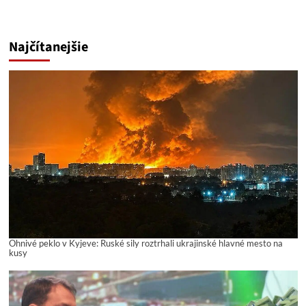
Najčítanejšie
Ohnivé peklo v Kyjeve: Ruské sily roztrhali ukrajinské hlavné mesto na
kusy