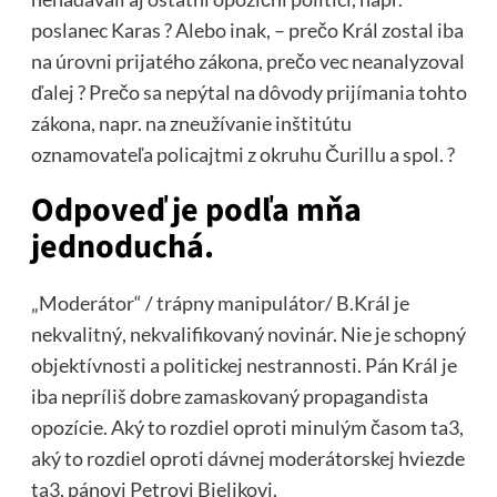
poslanec Karas ? Alebo inak, – prečo Král zostal iba
na úrovni prijatého zákona, prečo vec neanalyzoval
ďalej ? Prečo sa nepýtal na dôvody prijímania tohto
zákona, napr. na zneužívanie inštitútu
oznamovateľa policajtmi z okruhu Čurillu a spol. ?
Odpoveď je podľa mňa
jednoduchá.
„Moderátor“ / trápny manipulátor/ B.Král je
nekvalitný, nekvalifikovaný novinár. Nie je schopný
objektívnosti a politickej nestrannosti. Pán Král je
iba nepríliš dobre zamaskovaný propagandista
opozície. Aký to rozdiel oproti minulým časom ta3,
aký to rozdiel oproti dávnej moderátorskej hviezde
ta3, pánovi Petrovi Bielikovi.