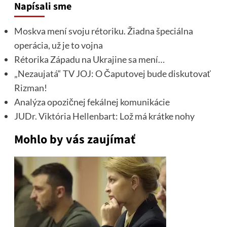
Napísali sme
Moskva mení svoju rétoriku. Žiadna špeciálna
operácia, už je to vojna
Rétorika Západu na Ukrajine sa mení…
„Nezaujatá“ TV JOJ: O Čaputovej bude diskutovať
Rizman!
Analýza opozičnej fekálnej komunikácie
JUDr. Viktória Hellenbart: Lož má krátke nohy
Mohlo by vás zaujímať