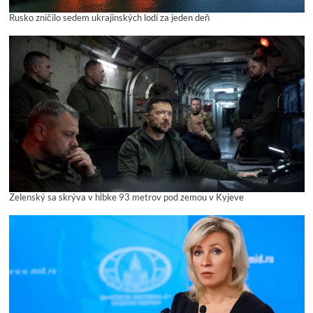
Rusko zničilo sedem ukrajinských lodí za jeden deň
Zelenský sa skrýva v hĺbke 93 metrov pod zemou v Kyjeve