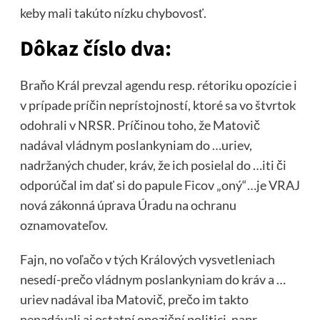
keby mali takúto nízku chybovosť.
Dôkaz číslo dva:
Braňo Král prevzal agendu resp. rétoriku opozície i
v prípade príčin neprístojností, ktoré sa vo štvrtok
odohrali v NRSR. Príčinou toho, že Matovič
nadával vládnym poslankyniam do …uriev,
nadržaných chuder, kráv, že ich posielal do …iti či
odporúčal im dať si do papule Ficov „oný“…je VRAJ
nová zákonná úprava Úradu na ochranu
oznamovateľov.
Fajn, no voľačo v tých Králových vysvetleniach
nesedí-prečo vládnym poslankyniam do kráv a …
uriev nadával iba Matovič, prečo im takto
nenadávali aj ostatní opoziční politici, napr.