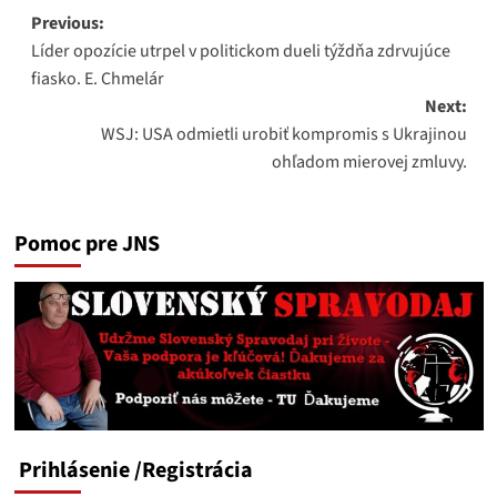
Post
Previous:
Líder opozície utrpel v politickom dueli týždňa zdrvujúce
navigation
fiasko. E. Chmelár
Next:
WSJ: USA odmietli urobiť kompromis s Ukrajinou
ohľadom mierovej zmluvy.
Pomoc pre JNS
Prihlásenie
/Registrácia