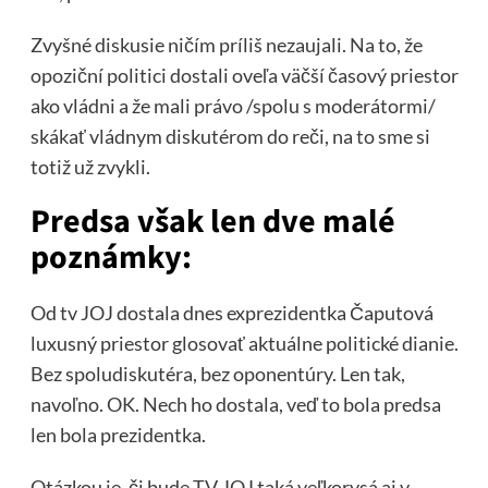
Zvyšné diskusie ničím príliš nezaujali. Na to, že
opoziční politici dostali oveľa väčší časový priestor
ako vládni a že mali právo /spolu s moderátormi/
skákať vládnym diskutérom do reči, na to sme si
totiž už zvykli.
Predsa však len dve malé
poznámky:
Od tv JOJ dostala dnes exprezidentka Čaputová
luxusný priestor glosovať aktuálne politické dianie.
Bez spoludiskutéra, bez oponentúry. Len tak,
navoľno. OK. Nech ho dostala, veď to bola predsa
len bola prezidentka.
Otázkou je, či bude TV JOJ taká veľkorysá aj v