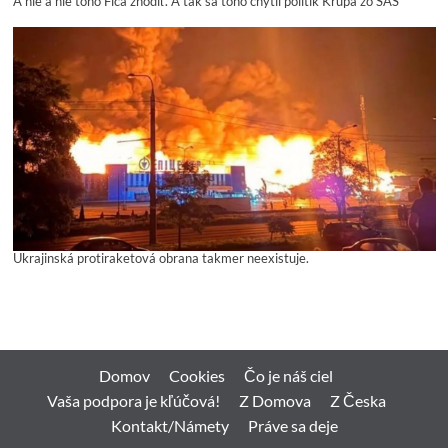
A nie a nie toho Fica zhodiť. A tak sa toho chytil politik Krúpa zo SAS
Ukrajinská protiraketová obrana takmer neexistuje.
Domov
Cookies
Čo je náš ciel
Vaša podpora je kľúčová!
Z Domova
Z Česka
Kontakt/Námety
Práve sa deje