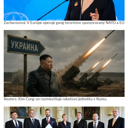
Zacharovová: V Európe operuje gang teroristov sponzorovaný NATO a EÚ
Reuters: Kim Čong-un rozmiestňuje raketovú jednotku v Rusku.