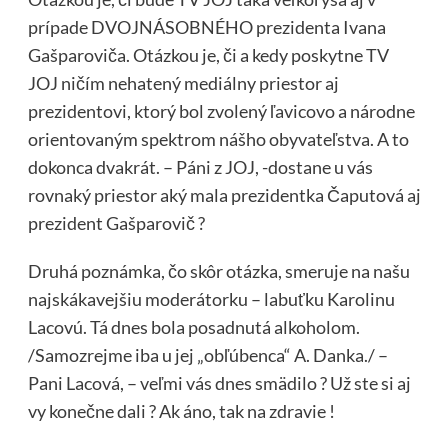
prípade DVOJNÁSOBNÉHO prezidenta Ivana
Gašparoviča. Otázkou je, či a kedy poskytne TV
JOJ ničím nehatený mediálny priestor aj
prezidentovi, ktorý bol zvolený ľavicovo a národne
orientovaným spektrom nášho obyvateľstva. A to
dokonca dvakrát. – Páni z JOJ, -dostane u vás
rovnaký priestor aký mala prezidentka Čaputová aj
prezident Gašparovič ?
Druhá poznámka, čo skôr otázka, smeruje na našu
najskákavejšiu moderátorku – labuťku Karolinu
Lacovú. Tá dnes bola posadnutá alkoholom.
/Samozrejme iba u jej „obľúbenca“ A. Danka./ –
Pani Lacová, – veľmi vás dnes smädilo ? Už ste si aj
vy konečne dali ? Ak áno, tak na zdravie !