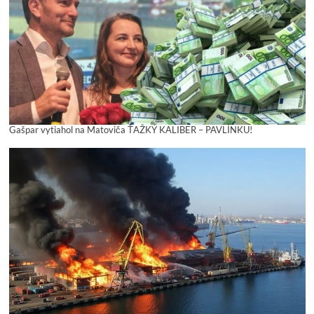
Gašpar vytiahol na Matoviča ŤAŽKÝ KALIBER – PAVLÍNKU!