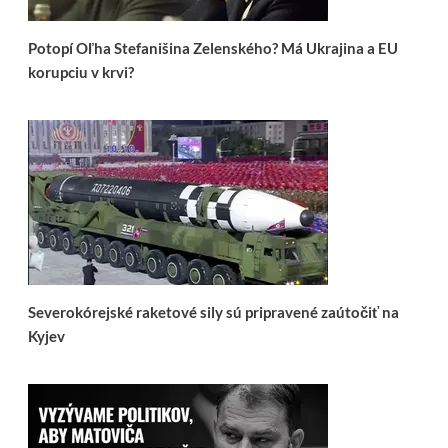
Potopí Oľha Stefanišina Zelenského? Má Ukrajina a EU
korupciu v krvi?
Severokórejské raketové sily sú pripravené zaútočiť na
Kyjev