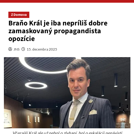
Z Domova
Braňo Král je iba nepríliš dobre
zamaskovaný propagandista
opozície
JNS
15. decembra 2025
Včerajší Král ale už nebol o zlyhaní, bol o eskalácii nenávisti