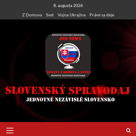
Skip
8. augusta 2026
to
Z Domova
Svet
Vojna Ukrajina
Práve sa deje
content
Primary
Menu