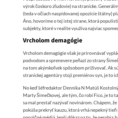
výrok čoskoro zľudovie) na stranícke. Generál
(teda v očiach naspídovanej opozície štátny) pl
Áno, hovoríme o tej istej strane, ktorá populi
subjekty, ktoré v realite využíva najviac spome
Vrcholom demagógie
Vrcholom demagógie však je prirovnávať vyplác
podvodom a sprenevere peňazí zo strany Šimečko
na tom akýmkoľvek spôsobom priživovať. Ak sú 
straníckej agentúry stojí premiérov syn, je to i
No keď šéfredaktor Denníka N Matúš Kostolný 
Marty Šimečkovej, ale tým, čo robí Fico, je to 
sa mal prestať nazývať novinárom. Chápem, že 
pokúša prekryť kauzu, ktorá vrhá nepekný tieň 
opozičné médiá, lepší dôkaz na to, že nerobia žu