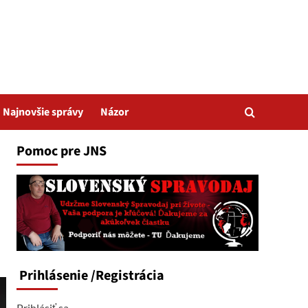
Najnovšie správy
Názor
Pomoc pre JNS
Prihlásenie
/Registrácia
Prihlásiť sa