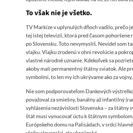
To však nie je všetko.
TV Markíze v uplynulých dňoch vadilo, prečo je 
tej istej televízii, ktorá pred časom pohoršene
po Slovensku. Toto nevymyslíš. Nevidel som ta
vlajku. Vlajku zrodenú v ohni revolúcie a pok
vlastné národné uznanie. Kdekoľvek sa pozriet
akoby mali permanentný štátny sviatok. Ale pre
symbolmi, to len my ich ukrývame ako za vojny, 
Nie som podporovateľom Dankových výstrelkov,
považoval za smiešny, banálny až infantilný (
vyhlásenia nezávislosti Slovenska – za štátny s
štát musí vynucovať úctu k štátnym symbolom. 
Európskeho domu na Palisádach, v srdci hlavné
vlajky slovenská, ale ukrajinská.