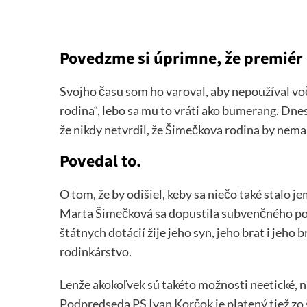
Povedzme si úprimne, že premiér F
Svojho času som ho varoval, aby nepoužíval vo
rodina“, lebo sa mu to vráti ako bumerang. Dne
že nikdy netvrdil, že Šimečkova rodina by nema
Povedal to.
O tom, že by odišiel, keby sa niečo také stalo j
Marta Šimečková sa dopustila subvenčného pod
štátnych dotácií žije jeho syn, jeho brat i jeho 
rodinkárstvo.
Lenže akokoľvek sú takéto možnosti neetické, ni
Podpredseda PS Ivan Korčok je platený tiež zo