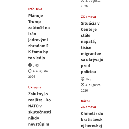
5. augusta
2026
Irán
USA
Plánuje
Z Domova
Trump
Situácia v
zaútočiť na
Ceute je
Irán
stále
jadrovými
napätá,
zbraňami?
tisíce
K čomu by
migrantov
to viedlo
sa ukrývajú
pred
JNS
4. augusta
políciou
2026
JNS
4. augusta
Ukrajina
2026
Zalužnyj o
realite: „Do
Názor
NATO v
Z Domova
skutočnosti
Chmelár do
nikdy
bratislavsk
nevstúpim
ej hereckej