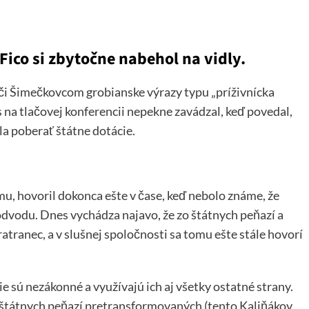
ico si zbytočne nabehol na vidly.
či Šimečkovcom grobianske výrazy typu „príživnícka
s na tlačovej konferencii nepekne zavádzal, keď povedal,
la poberať štátne dotácie.
emu, hovoril dokonca ešte v čase, keď nebolo známe, že
vodu. Dnes vychádza najavo, že zo štátnych peňazí a
bratranec, a v slušnej spoločnosti sa tomu ešte stále hovorí
e sú nezákonné a využívajú ich aj všetky ostatné strany.
 štátnych peňazí pretransformovaných (tento Kaliňákov