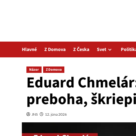
Hlavné
Z Domova
Z Česka
Svet
Politik
Názor
Z Domova
Eduard Chmelár: 
preboha, škriep
JNS
12. júna 2026