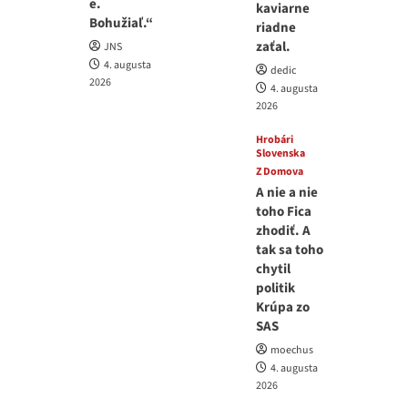
e.
kaviarne
Bohužiaľ.“
riadne
zaťal.
JNS
4. augusta
dedic
2026
4. augusta
2026
Hrobári
Slovenska
Z Domova
A nie a nie
toho Fica
zhodiť. A
tak sa toho
chytil
politik
Krúpa zo
SAS
moechus
4. augusta
2026