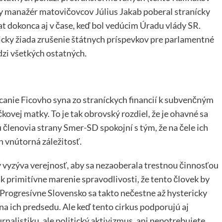
ny manažér matovičovcov Július Jakab poberal stranícky
at dokonca aj v čase, keď bol vedúcim Úradu vlády SR.
sticky žiada zrušenie štátnych príspevkov pre parlamentné
dzi všetkých ostatných.
anie Ficovho syna zo straníckych financií k subvenčným
vej matky. To je tak obrovský rozdiel, že je ohavné sa
členovia strany Smer-SD spokojní s tým, že na čele ich
ch vnútorná záležitosť.
vyzýva verejnosť, aby sa nezaoberala trestnou činnosťou
tak primitívne marenie spravodlivosti, že tento človek by
Progresívne Slovensko sa takto nečestne až hystericky
na ich predsedu. Ale keď tento cirkus podporujú aj
rnalistiku, ale politický aktivizmus, ani nepotrebujete.