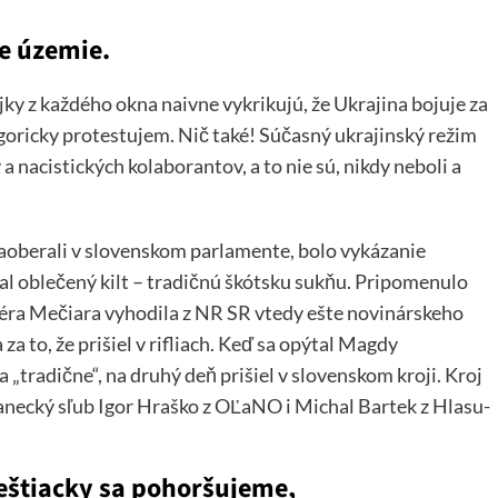
ne územie.
jky z každého okna naivne vykrikujú, že Ukrajina bojuje za
goricky protestujem. Nič také! Súčasný ukrajinský režim
nacistických kolaborantov, a to nie sú, nikdy neboli a
zaoberali v slovenskom parlamente, bolo vykázanie
 oblečený kilt – tradičnú škótsku sukňu. Pripomenulo
éra Mečiara vyhodila z NR SR vtedy ešte novinárskeho
a to, že prišiel v rifliach. Keď sa opýtal Magdy
 „tradične“, na druhý deň prišiel v slovenskom kroji. Kroj
slanecký sľub Igor Hraško z OĽaNO i Michal Bartek z Hlasu-
meštiacky sa pohoršujeme,