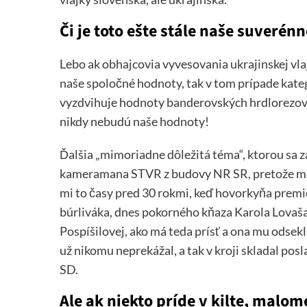
Či je toto ešte stále naše suverén
Lebo ak obhajcovia vyvesovania ukrajinskej vla
naše spoločné hodnoty, tak v tom prípade kate
vyzdvihuje hodnoty banderovských hrdlorezov a 
nikdy nebudú naše hodnoty!
Ďalšia „mimoriadne dôležitá téma“, ktorou sa 
kameramana STVR z budovy NR SR, pretože mal
mi to časy pred 30 rokmi, keď hovorkyňa premi
búrliváka, dnes pokorného kňaza Karola Lovaša z
Pospíšilovej, ako má teda prísť a ona mu odsekla
už nikomu neprekážal, a tak v kroji skladal po
SD.
Ale ak niekto príde v kilte, malo