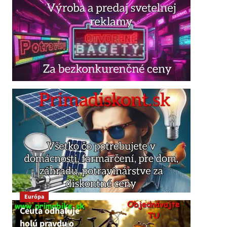
Európa
Ceuta odhaľuje
holú pravdu o