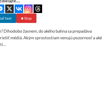
Zdielajte....
tať text
■ Stop
me? Dlhodobo žasnem, do akého bahna sa prepadáva
 riešiť médiá. Akým sprostostiam venujú pozornosť a aké
sti…