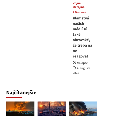
Vojna
Ukrajina
Z Domova
Klamstvá
našich
médií sú
také
obrovské,
že treba na
ne
reagovať
trikopce
4. augusta
2026
Najčítanejšie