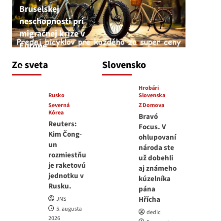
Bruselskej
neschopnosti pri
migračnej kríze v
Európe
JNS
Zo sveta
Slovensko
5. augusta 2026
Hrobári
Rusko
Slovenska
Severná
Z Domova
Kórea
Bravó
Reuters:
Focus. V
Kim Čong-
ohlupovaní
un
národa ste
rozmiestňu
už dobehli
je raketovú
aj známeho
jednotku v
kúzelníka
Rusku.
pána
Hřícha
JNS
5. augusta
dedic
2026