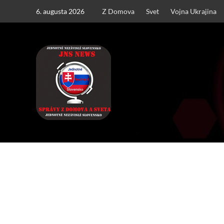
Skip
6. augusta 2026
Z Domova
Svet
Vojna Ukrajina
to
content