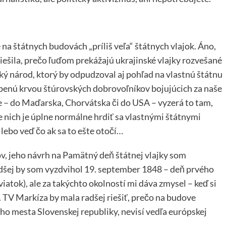
na štátnych budovách „príliš veľa“ štátnych vlajok. Áno,
 riešila, prečo ľuďom prekážajú ukrajinské vlajky rozvešané
ký národ, ktorý by odpudzoval aj pohľad na vlastnú štátnu
ropenú krvou štúrovských dobrovoľníkov bojujúcich za naše
e – do Maďarska, Chorvátska či do USA – vyzerá to tam,
 nich je úplne normálne hrdiť sa vlastnými štátnymi
lebo veď čo ak sa to ešte otočí…
 jeho návrh na Pamätný deň štátnej vlajky som
radšej by som vyzdvihol 19. september 1848 – deň prvého
viatok), ale za takýchto okolností mi dáva zmysel – keď si
TV Markíza by mala radšej riešiť, prečo na budove
ho mesta Slovenskej republiky, nevisí vedľa európskej