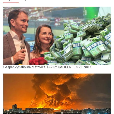
Gašpar vytiahol na Matoviča ŤAŽKÝ KALIBER – PAVLÍNKU!