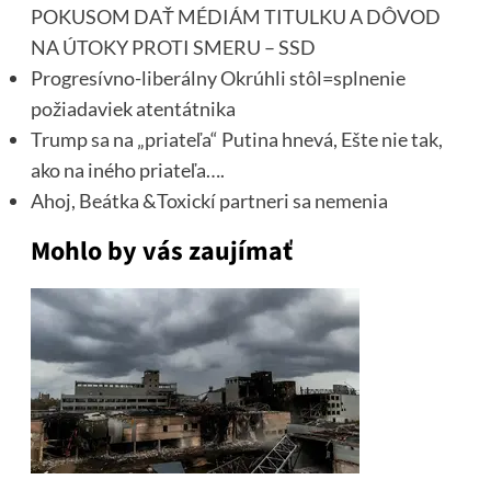
POKUSOM DAŤ MÉDIÁM TITULKU A DÔVOD
NA ÚTOKY PROTI SMERU – SSD
Progresívno-liberálny Okrúhli stôl=splnenie
požiadaviek atentátnika
Trump sa na „priateľa“ Putina hnevá, Ešte nie tak,
ako na iného priateľa….
Ahoj, Beátka &Toxickí partneri sa nemenia
Mohlo by vás zaujímať