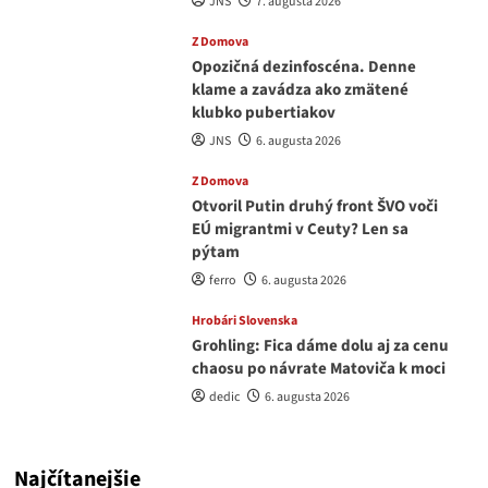
JNS
7. augusta 2026
Z Domova
Opozičná dezinfoscéna. Denne
klame a zavádza ako zmätené
klubko pubertiakov
JNS
6. augusta 2026
Z Domova
Otvoril Putin druhý front ŠVO voči
EÚ migrantmi v Ceuty? Len sa
pýtam
ferro
6. augusta 2026
Hrobári Slovenska
Grohling: Fica dáme dolu aj za cenu
chaosu po návrate Matoviča k moci
dedic
6. augusta 2026
Najčítanejšie