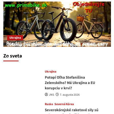
Ukrajina
Zelenskij sa darmo pechorí. Má spolu s Chmarom
a Drapatým nad čím rozmýšľať
Zo sveta
medvedar
8. augusta 2026
Ukrajina
Potopí Oľha Stefanišina
Zelenského? Má Ukrajina a EU
korupciu v krvi?
JNS
7. augusta 2026
Rusko
Severná Kórea
Severokórejské raketové sily sú