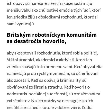
ich obavy sú hanebné a že ich skúsenosti majú
menšiu váhu ako chúlostivé
emócie tých ľudí,
ktorí
len zriedka žijú s dôsledkami rozhodnutí, ktoré si
sami vynucujú.
Britským robotníckym komunitám
sa desaťročia hovorilo,
aby akceptovali rozhodnutia, ktoré robia politici,
štátni úradníci, akademici a aktivisti, ktorí len
zriedka znášajú toto bremeno sami. Keď obyvatelia
namietajú proti rýchlym zmenám, sú očierňovaní
ako zaostalí. Keď sa obávajú kriminality, sú
obviňovaní zo šírenia strachu. Keď hovoria o
nedostatku sociálnej súdržnosti, sú označovaní za
extrémistov. Na ich otázky sa nereaguje a o ich
nesúhlase sa nediskutuje v dobrej viere. Ľudia