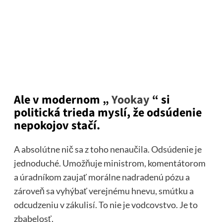
Ale v modernom „
Yookay
“ si
politická trieda myslí, že odsúdenie
nepokojov stačí.
A absolútne nič sa z toho nenaučila. Odsúdenie je
jednoduché. Umožňuje ministrom, komentátorom
a úradníkom zaujať morálne nadradenú pózu a
zároveň sa vyhýbať verejnému hnevu, smútku a
odcudzeniu v zákulisí. To nie je vodcovstvo. Je to
zbabelosť.