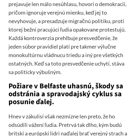
prejavuje len málo nesúhlasu, hovorí o demokracii,
pričom ignoruje verejnú mienku, keď jej to
nevyhovuje, a presadzuje migračnú politiku, proti
ktorej bežní pracujúci ľudia opakovane protestujú.
Každá kontroverzia prehlbuje presvedčenie, že
jeden súbor pravidiel platí pre takmer výlučne
monokultúrnu vládnucu triedu a iný pre všetkých
ostatných. Keď sa toto presvedčenie uchytí, stáva
sa politicky výbušným.
Požiare v Belfaste uhasnú, škody sa
odstránia a spravodajský cyklus sa
posunie ďalej.
Hnev v zákulisí však nezmizne len preto, že ho
odsúdili vážení ľudia. Pretrvá tak dlho, kým budú
britskí a európski lídri naďalej brať verejný strach a