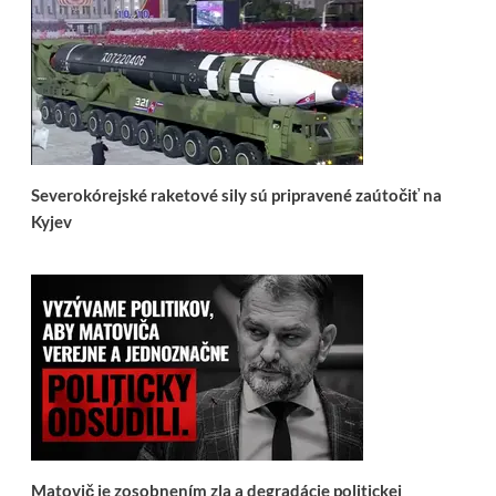
Severokórejské raketové sily sú pripravené zaútočiť na
Kyjev
Matovič je zosobnením zla a degradácie politickej