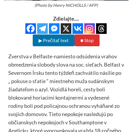
(Photo by Henry NICHOLLS / AFP)
Zdielajte....
▶ Prečítať text
■ Stop
Zverstva v Belfaste-namiesto odsúdenia vrahov
obmedzenia slobody slova na soc. sieťach. Belfast v
Severnom Írsku tento týždeň
zachvátilo
násilie po
„
pokuse o sťatie
“ miestneho muža sudánskym
žiadateľom o azyl. Vozidlá horeli, cesty boli
blokované horiacimi kontajnermi a vydesené
rodiny boli pod policajnou ochranou vyháňané zo
svojich domovov. Tieto nepokoje nasledujú po
občianskych nepokojoch v Southamptone v
Anglicku, ktoré vyprovokovala vražda 18-ročného