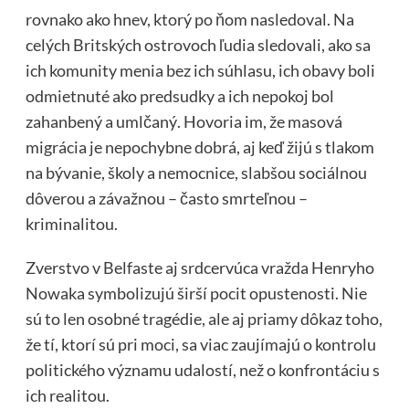
rovnako ako hnev, ktorý po ňom nasledoval. Na
celých Britských ostrovoch ľudia sledovali, ako sa
ich komunity menia bez ich súhlasu, ich obavy boli
odmietnuté ako predsudky a ich nepokoj bol
zahanbený a umlčaný. Hovoria im, že masová
migrácia je nepochybne dobrá, aj keď žijú s tlakom
na bývanie, školy a nemocnice, slabšou sociálnou
dôverou a závažnou – často smrteľnou –
kriminalitou.
Zverstvo v Belfaste aj srdcervúca vražda Henryho
Nowaka symbolizujú širší pocit opustenosti. Nie
sú to len osobné tragédie, ale aj priamy dôkaz toho,
že tí, ktorí sú pri moci, sa viac zaujímajú o kontrolu
politického významu udalostí, než o konfrontáciu s
ich realitou.