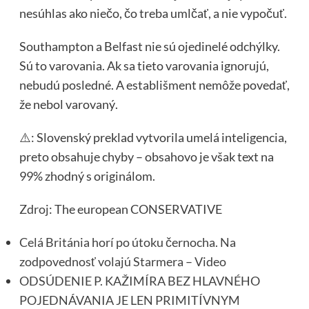
nesúhlas ako niečo, čo treba umlčať, a nie vypočuť.
Southampton a Belfast nie sú ojedinelé odchýlky.
Sú to varovania. Ak sa tieto varovania ignorujú,
nebudú posledné. A establišment nemôže povedať,
že nebol varovaný.
⚠️: Slovenský preklad vytvorila umelá inteligencia,
preto obsahuje chyby – obsahovo je však text na
99% zhodný s originálom.
Zdroj
: The european CONSERVATIVE
Celá Británia horí po útoku černocha. Na
zodpovednosť volajú Starmera – Video
ODSÚDENIE P. KAŽIMÍRA BEZ HLAVNÉHO
POJEDNÁVANIA JE LEN PRIMITÍVNYM