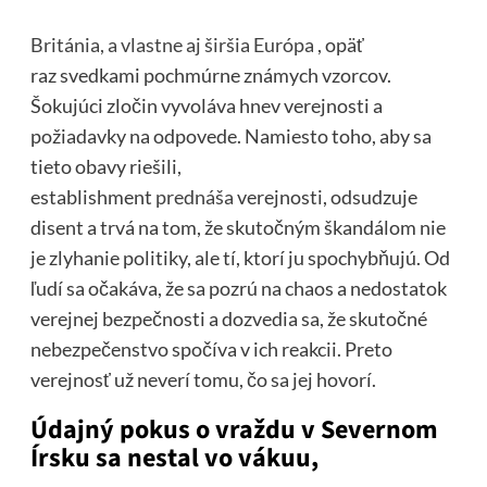
Británia, a vlastne aj širšia Európa
, opäť
raz svedkami pochmúrne známych vzorcov.
Šokujúci zločin vyvoláva hnev verejnosti a
požiadavky na odpovede. Namiesto toho, aby sa
tieto obavy riešili,
establishment
prednáša
verejnosti, odsudzuje
disent a trvá na tom, že skutočným škandálom nie
je zlyhanie politiky, ale tí, ktorí ju spochybňujú. Od
ľudí sa očakáva, že sa pozrú na chaos a nedostatok
verejnej bezpečnosti a dozvedia sa, že skutočné
nebezpečenstvo spočíva v ich reakcii. Preto
verejnosť už neverí tomu, čo sa jej hovorí.
Údajný pokus o vraždu v Severnom
Írsku sa nestal vo vákuu,