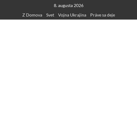
Skip
8. augusta 2026
to
Z Domova
Svet
Vojna Ukrajina
Práve sa deje
content