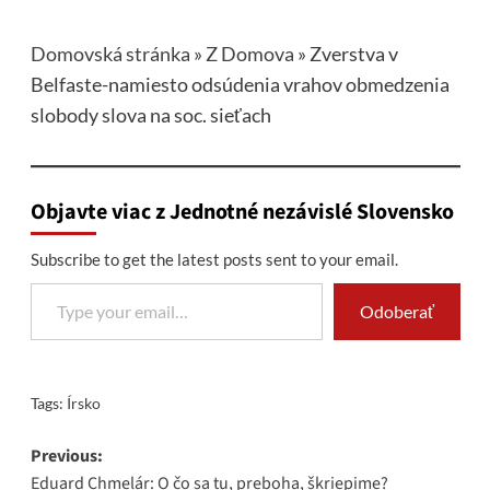
Domovská stránka
»
Z Domova
»
Zverstva v
Belfaste-namiesto odsúdenia vrahov obmedzenia
slobody slova na soc. sieťach
Objavte viac z Jednotné nezávislé Slovensko
Subscribe to get the latest posts sent to your email.
Type your email…
Odoberať
Tags:
Írsko
Post
Previous:
Eduard Chmelár: O čo sa tu, preboha, škriepime?