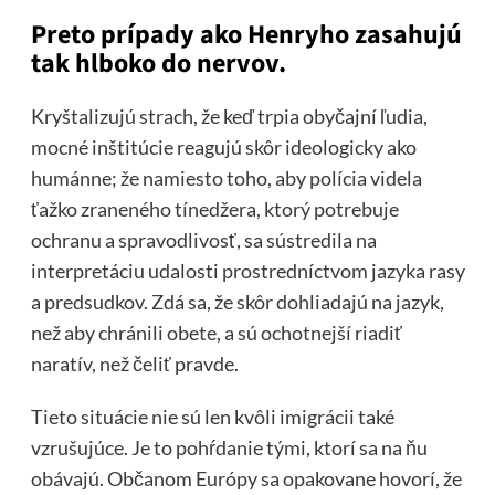
Preto prípady ako Henryho zasahujú
tak hlboko do nervov.
Kryštalizujú strach, že keď trpia obyčajní ľudia,
mocné inštitúcie reagujú skôr ideologicky ako
humánne; že namiesto toho, aby polícia videla
ťažko zraneného tínedžera, ktorý potrebuje
ochranu a spravodlivosť, sa sústredila na
interpretáciu udalosti prostredníctvom jazyka rasy
a predsudkov. Zdá sa, že skôr dohliadajú na jazyk,
než aby chránili obete, a sú ochotnejší riadiť
naratív, než čeliť pravde.
Tieto situácie nie sú len kvôli imigrácii také
vzrušujúce. Je to pohŕdanie tými, ktorí sa na ňu
obávajú. Občanom Európy sa opakovane hovorí, že