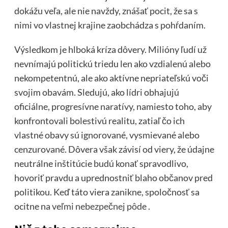
dokážu veľa, ale nie navždy, znášať pocit, že sa s
nimi vo vlastnej krajine zaobchádza s pohŕdaním.
Výsledkom je hlboká kríza dôvery. Milióny ľudí už
nevnímajú politickú triedu len ako vzdialenú alebo
nekompetentnú, ale ako aktívne nepriateľskú voči
svojim obavám. Sledujú, ako lídri obhajujú
oficiálne, progresívne naratívy, namiesto toho, aby
konfrontovali bolestivú realitu, zatiaľ čo ich
vlastné obavy sú ignorované, vysmievané alebo
cenzurované. Dôvera však závisí od viery, že údajne
neutrálne inštitúcie budú konať spravodlivo,
hovoriť pravdu a uprednostniť blaho občanov pred
politikou. Keď táto viera zanikne, spoločnosť sa
ocitne na
veľmi nebezpečnej pôde
.