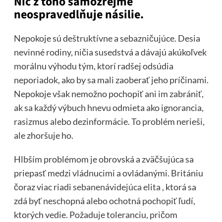
Nič z toho samozrejme
neospravedlňuje násilie.
Nepokoje sú deštruktívne a sebazničujúce. Desia
nevinné rodiny, ničia susedstvá a dávajú akúkoľvek
morálnu výhodu tým, ktorí radšej odsúdia
neporiadok, ako by sa mali zaoberať jeho príčinami.
Nepokoje však nemožno pochopiť ani im zabrániť,
ak sa každý výbuch hnevu odmieta ako ignorancia,
rasizmus alebo dezinformácie. To problém nerieši,
ale zhoršuje ho.
Hlbším problémom je obrovská a zväčšujúca sa
priepasť medzi vládnucimi a ovládanými. Britániu
čoraz viac riadi
sebanenávidejúca elita
, ktorá sa
zdá byť neschopná alebo ochotná pochopiť ľudí,
ktorých vedie. Požaduje toleranciu, pričom