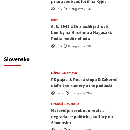
pripravené zaútočiť na Kyjev
JNS
7. augusta 2026
Svet
6. 8. 1945 USA zhodili jadrové
bomby na Hirošimu a Nagasaki.
Podľa médií nehoda
JNS
6. augusta 2026
Slovensko
Názor
Z Domova
PS pajáci & Ruská stopa & Zákerné
diaľničné kamery a iné podlosti
dedic
8. augusta 2026
Hrobári Slovenska
Matovič je zosobnením zla a
degradácie politickej kultúry na
Slovensku