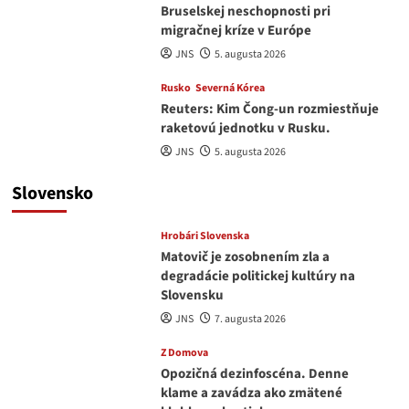
Bruselskej neschopnosti pri
migračnej kríze v Európe
JNS
5. augusta 2026
Rusko
Severná Kórea
Reuters: Kim Čong-un rozmiestňuje
raketovú jednotku v Rusku.
JNS
5. augusta 2026
Slovensko
Hrobári Slovenska
Matovič je zosobnením zla a
degradácie politickej kultúry na
Slovensku
JNS
7. augusta 2026
Z Domova
Opozičná dezinfoscéna. Denne
klame a zavádza ako zmätené