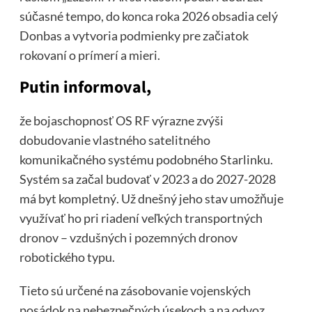
súčasné tempo, do konca roka 2026 obsadia celý
Donbas a vytvoria podmienky pre začiatok
rokovaní o prímerí a mieri.
Putin informoval,
že bojaschopnosť OS RF výrazne zvýši
dobudovanie vlastného satelitného
komunikačného systému podobného Starlinku.
Systém sa začal budovať v 2023 a do 2027-2028
má byt kompletný. Už dnešný jeho stav umožňuje
využívať ho pri riadení veľkých transportných
dronov – vzdušných i pozemných dronov
robotického typu.
Tieto sú určené na zásobovanie vojenských
posádok na nebezpečných úsekoch a na odvoz