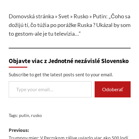
Domovská stránka
»
Svet
»
Rusko
»
Putin: „Čoho sa
dožijú tí, čo túžia po porážke Ruska ? Ukázal by som
to gestom-ale je tu televízia…“
Objavte viac z Jednotné nezávislé Slovensko
Subscribe to get the latest posts sent to your email.
Type your email…
Odoberať
Tags:
putin
,
rusko
Post
Previous:
Trumpov mier: V Perzskom zálive uviazlo viac ako 500 lodí