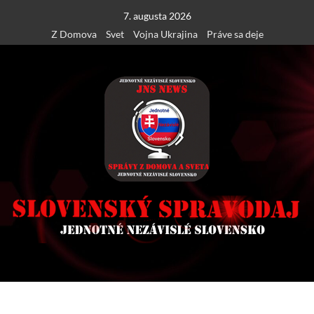
Skip
7. augusta 2026
to
Z Domova
Svet
Vojna Ukrajina
Práve sa deje
content