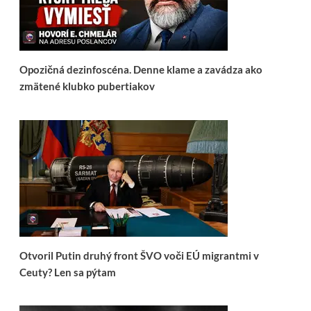
Opozičná dezinfoscéna. Denne klame a zavádza ako
zmätené klubko pubertiakov
Otvoril Putin druhý front ŠVO voči EÚ migrantmi v
Ceuty? Len sa pýtam