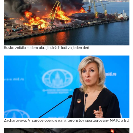
Rusko zničilo sedem ukrajinských lodí za jeden deň
Zacharovová: V Európe operuje gang teroristov sponzorovaný NATO a EÚ