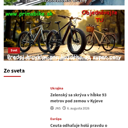
Svet
6. 8. 1945 USA zhodili jadrové bomby na Hirošimu
a Nagasaki. Podľa médií nehoda
Zo sveta
JNS
6. augusta 2026
Ukrajina
Zelenský sa skrýva v hĺbke 93
metrov pod zemou v Kyjeve
JNS
6. augusta 2026
Európa
Ceuta odhaľuje holú pravdu o