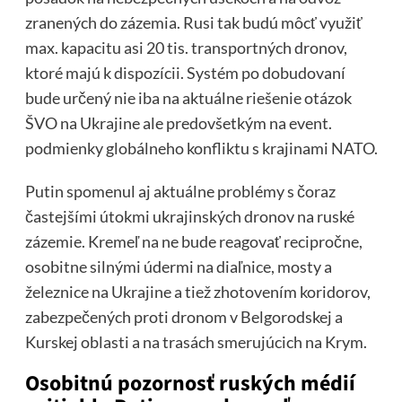
zranených do zázemia. Rusi tak budú môcť využiť
max. kapacitu asi 20 tis. transportných dronov,
ktoré majú k dispozícii. Systém po dobudovaní
bude určený nie iba na aktuálne riešenie otázok
ŠVO na Ukrajine ale predovšetkým na event.
podmienky globálneho konfliktu s krajinami NATO.
Putin spomenul aj aktuálne problémy s čoraz
častejšími útokmi ukrajinských dronov na ruské
zázemie. Kremeľ na ne bude reagovať recipročne,
osobitne silnými údermi na diaľnice, mosty a
železnice na Ukrajine a tiež zhotovením koridorov,
zabezpečených proti dronom v Belgorodskej a
Kurskej oblasti a na trasách smerujúcich na Krym.
Osobitnú pozornosť ruských médií