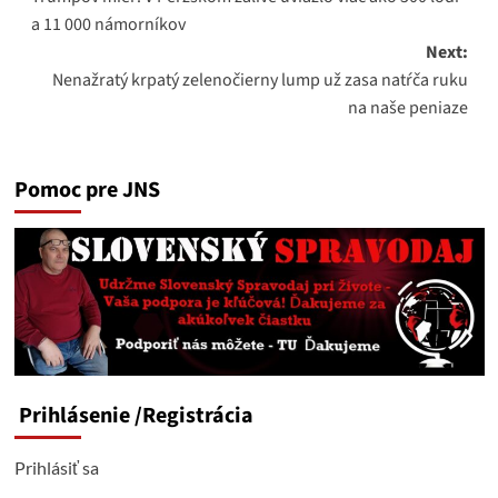
navigation
a 11 000 námorníkov
Next:
Nenažratý krpatý zelenočierny lump už zasa natŕča ruku
na naše peniaze
Pomoc pre JNS
Prihlásenie
/Registrácia
Prihlásiť sa