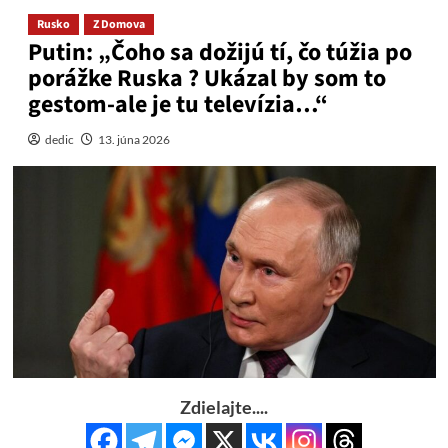
Rusko
Z Domova
Putin: „Čoho sa dožijú tí, čo túžia po
porážke Ruska ? Ukázal by som to
gestom-ale je tu televízia…“
dedic
13. júna 2026
Zdielajte....