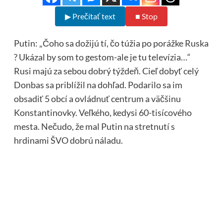
▶ Prečítať text
■ Stop
Putin: „Čoho sa dožijú tí, čo túžia po porážke Ruska
? Ukázal by som to gestom-ale je tu televízia…“
Rusi majú za sebou dobrý týždeň. Cieľ dobyť celý
Donbas sa priblížil na dohľad. Podarilo sa im
obsadiť 5 obcí a ovládnuť centrum a väčšinu
Konstantinovky. Veľkého, kedysi 60-tisícového
mesta. Nečudo, že mal Putin na stretnutí s
hrdinami ŠVO dobrú náladu.