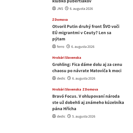
klubko pubertiakov
JNS
6. augusta 2026
Z Domova
Otvoril Putin druhý front ŠVO voči
EÚ migrantmi v Ceuty? Len sa
pýtam
ferro
6. augusta 2026
Hrobári Slovenska
Grohling: Fica dáme dolu aj za cenu
chaosu po návrate Matoviča k moci
dedic
6. augusta 2026
Hrobári Slovenska
Z Domova
Bravó Focus. V ohlupovaní národa
ste už dobehli aj známeho kúzelníka
pána Hřícha
dedic
5. augusta 2026