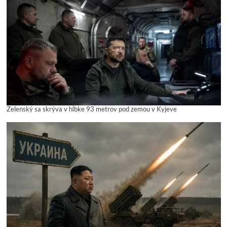
Zelenský sa skrýva v hĺbke 93 metrov pod zemou v Kyjeve