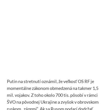
Putin na stretnutí oznámil, že veľkosť OS RF je
momentálne zákonom obmedzená na takmer 1,5
mil. vojakov. Z toho okolo 700 tis. pôsobí v rámci
ŠVO na pôvodnej Ukrajine a zvyšok v obrovskom
ruskom „zázemí“. Ak sa Rusom podarí dodržať