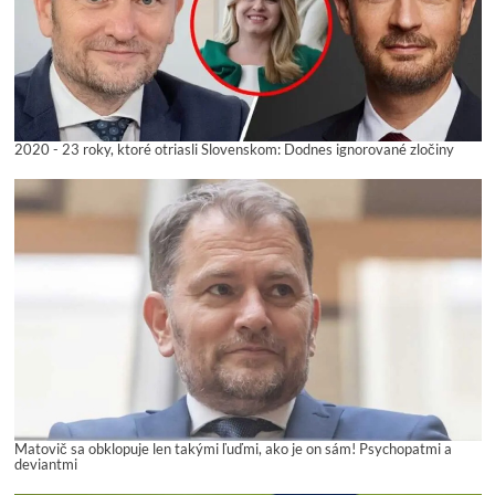
2020 - 23 roky, ktoré otriasli Slovenskom: Dodnes ignorované zločiny
Matovič sa obklopuje len takými ľuďmi, ako je on sám! Psychopatmi a
deviantmi