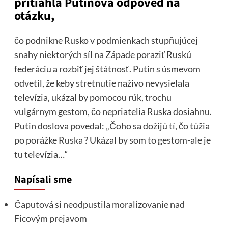
pritiahla Putinova odpoveď na
otázku,
čo podnikne Rusko v podmienkach stupňujúcej
snahy niektorých síl na Západe poraziť Ruskú
federáciu a rozbiť jej štátnosť. Putin s úsmevom
odvetil, že keby stretnutie naživo nevysielala
televízia, ukázal by pomocou rúk, trochu
vulgárnym gestom, čo nepriatelia Ruska dosiahnu.
Putin doslova povedal: „Čoho sa dožijú tí, čo túžia
po porážke Ruska ? Ukázal by som to gestom-ale je
tu televízia…“
Napísali sme
Čaputová si neodpustila moralizovanie nad
Ficovým prejavom