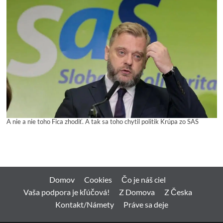
A nie a nie toho Fica zhodiť. A tak sa toho chytil politik Krúpa zo SAS
Domov
Cookies
Čo je náš ciel
Vaša podpora je kľúčová!
Z Domova
Z Česka
Kontakt/Námety
Práve sa deje