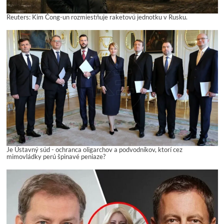
Reuters: Kim Čong-un rozmiestňuje raketovú jednotku v Rusku.
Je Ústavný súd - ochranca oligarchov a podvodníkov, ktorí cez
mimovládky perú špinavé peniaze?