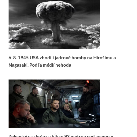
6. 8. 1945 USA zhodili jadrové bomby na Hirošimu a
Nagasaki. Podľa médií nehoda
Zelenský sa skrýva v hĺbke 93 metrov pod zemou v