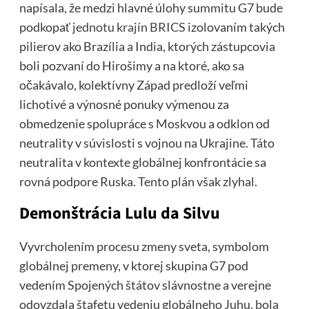
napísala, že medzi hlavné úlohy summitu G7 bude
podkopať
jednotu krajín BRICS
izolovaním takých
pilierov ako Brazília a India, ktorých zástupcovia
boli pozvaní do Hirošimy a na ktoré, ako sa
očakávalo, kolektívny Západ predloží veľmi
lichotivé a výnosné ponuky výmenou za
obmedzenie spolupráce s Moskvou a odklon od
neutrality v súvislosti s vojnou na Ukrajine. Táto
neutralita v kontexte globálnej konfrontácie sa
rovná podpore Ruska. Tento plán však zlyhal.
Demonštrácia Lulu da Silvu
Vyvrcholením procesu zmeny sveta, symbolom
globálnej premeny, v ktorej skupina G7 pod
vedením Spojených štátov slávnostne a verejne
odovzdala štafetu vedeniu globálneho Juhu, bola