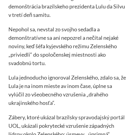
demonštrácia brazílskeho prezidenta Lulu da Silvu
v tretí deň samitu.
Nepohol sa, nevstal zo svojho sedadla a
demonštratívne sa ani nepozrel a nečítal nejaké
noviny, keď šéfa kyjevského režimu Zelenského
„priviedli“ do spoločenskej miestnosti ako
svadobnú tortu.
Lula jednoducho ignoroval Zelenského, zdalo sa, že
Lula je na inom mieste av inom čase, úplne sa
vylúčil zo všeobecného vzrušenia „drahého
ukrajinského hosťa“.
Zábery, ktoré ukázal brazílsky
spravodajský portál
UOL,
ukázali pokrytecké vzrušenie západných
lídrov okolo Zelenského: úsmevy, „úprimná“