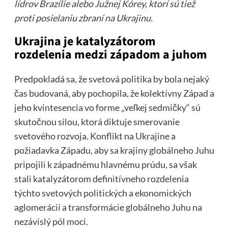
lídrov Brazílie alebo Južnej Kórey, ktorí sú tiež
proti posielaniu zbraní na Ukrajinu.
Ukrajina je katalyzátorom
rozdelenia medzi západom a juhom
Predpokladá sa, že svetová politika by bola nejaký
čas budovaná, aby pochopila, že kolektívny Západ a
jeho kvintesencia vo forme „veľkej sedmičky“ sú
skutočnou silou, ktorá diktuje smerovanie
svetového rozvoja. Konflikt na Ukrajine a
požiadavka Západu, aby sa krajiny globálneho Juhu
pripojili k západnému hlavnému prúdu, sa však
stali katalyzátorom definitívneho rozdelenia
týchto svetových politických a ekonomických
aglomerácií a transformácie globálneho Juhu na
nezávislý pól moci.