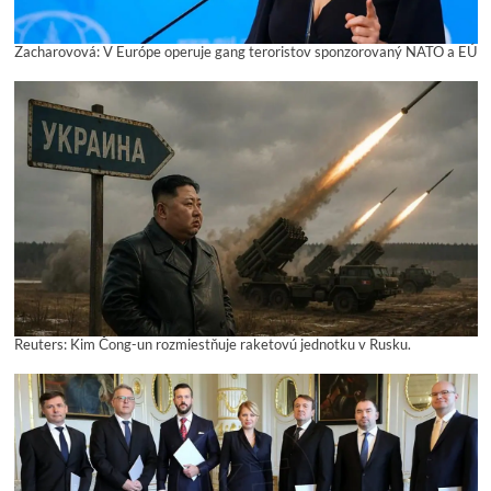
Zacharovová: V Európe operuje gang teroristov sponzorovaný NATO a EÚ
Reuters: Kim Čong-un rozmiestňuje raketovú jednotku v Rusku.