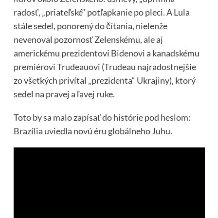
radosť, „priateľské“ potľapkanie po pleci. A Lula
stále sedel, ponorený do čítania, nielenže
nevenoval pozornosť Zelenskému, ale aj
americkému prezidentovi Bidenovi a kanadskému
premiérovi Trudeauovi (Trudeau najradostnejšie
zo všetkých privítal „prezidenta“ Ukrajiny), ktorý
sedel na pravej a ľavej ruke.
Toto by sa malo zapísať do histórie pod heslom:
Brazília uviedla novú éru globálneho Juhu.