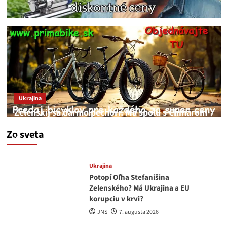
Ukrajina
Zelenskij sa darmo pechorí. Má spolu s Chmarom
a Drapatým nad čím rozmýšľať
Zo sveta
medvedar
8. augusta 2026
Ukrajina
Potopí Oľha Stefanišina
Zelenského? Má Ukrajina a EU
korupciu v krvi?
JNS
7. augusta 2026