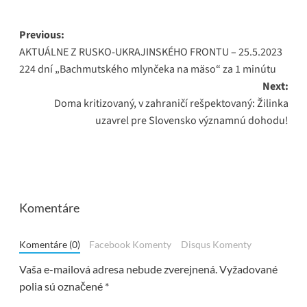
Post
Previous:
AKTUÁLNE Z RUSKO-UKRAJINSKÉHO FRONTU – 25.5.2023
navigation
224 dní „Bachmutského mlynčeka na mäso“ za 1 minútu
Next:
Doma kritizovaný, v zahraničí rešpektovaný: Žilinka
uzavrel pre Slovensko významnú dohodu!
Komentáre
Komentáre (0)
Facebook Komenty
Disqus Komenty
Vaša e-mailová adresa nebude zverejnená.
Vyžadované
polia sú označené
*