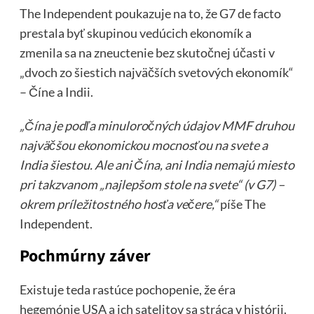
The Independent poukazuje na to, že G7 de facto
prestala byť skupinou vedúcich ekonomík a
zmenila sa na zneuctenie bez skutočnej účasti v
„dvoch zo šiestich najväčších svetových ekonomík“
– Číne a Indii.
„Čína je podľa minuloročných údajov MMF druhou
najväčšou ekonomickou mocnosťou na svete a
India šiestou. Ale ani Čína, ani India nemajú miesto
pri takzvanom „najlepšom stole na svete“ (v G7) –
okrem príležitostného hosťa večere,“
píše The
Independent.
Pochmúrny záver
Existuje teda rastúce pochopenie, že éra
hegemónie USA a ich satelitov sa stráca v histórii.