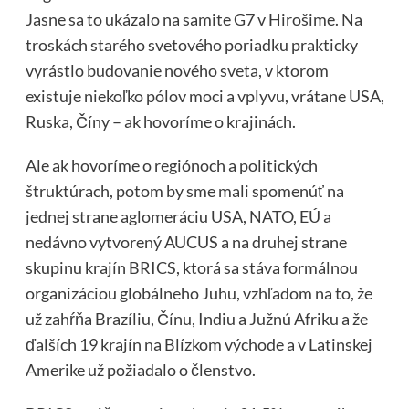
Jasne sa to ukázalo na samite G7 v Hirošime. Na
troskách starého svetového poriadku prakticky
vyrástlo budovanie nového sveta, v ktorom
existuje niekoľko pólov moci a vplyvu, vrátane USA,
Ruska, Číny – ak hovoríme o krajinách.
Ale ak hovoríme o regiónoch a politických
štruktúrach, potom by sme mali spomenúť na
jednej strane aglomeráciu USA, NATO, EÚ a
nedávno vytvorený AUCUS a na druhej strane
skupinu krajín BRICS, ktorá sa stáva formálnou
organizáciou globálneho Juhu, vzhľadom na to, že
už zahŕňa Brazíliu, Čínu, Indiu a Južnú Afriku a že
ďalších 19 krajín na Blízkom východe a v Latinskej
Amerike už požiadalo o členstvo.