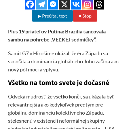
▶ Prečítať text
■ Stop
Plus 19 priateľov Putina: Brazília tancovala
sambu na pohrebe „VEĽKEJ sedmičky“.
Samit G7 v Hirošime ukázal, že éra Západu sa
skončila a dominancia globálneho Juhu začína ako
nový pól moci a vplyvu.
Všetko na tomto svete je dočasné
Odveká múdrosť, že všetko končí, sa ukázala byť
relevantnejšia ako kedykoľvek predtým pre
globálnu dominanciu kolektívneho Západu,
stelesnenú v existencii neformálnej skupiny
siedmich industrializovaných krajín sveta – USA,