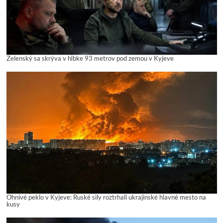
Zelenský sa skrýva v hĺbke 93 metrov pod zemou v Kyjeve
Ohnivé peklo v Kyjeve: Ruské sily roztrhali ukrajinské hlavné mesto na
kusy