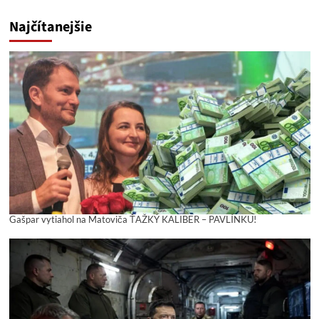
Najčítanejšie
Gašpar vytiahol na Matoviča ŤAŽKÝ KALIBER – PAVLÍNKU!