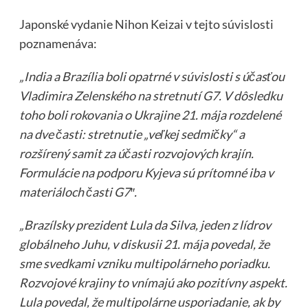
Japonské vydanie Nihon Keizai v tejto súvislosti
poznamenáva:
„India a Brazília boli opatrné v súvislosti s účasťou
Vladimira Zelenského na stretnutí G7. V dôsledku
toho boli rokovania o Ukrajine 21. mája rozdelené
na dve časti: stretnutie „veľkej sedmičky“ a
rozšírený samit za účasti rozvojových krajín.
Formulácie na podporu Kyjeva sú prítomné iba v
materiáloch časti G7″.
„Brazílsky prezident Lula da Silva, jeden z lídrov
globálneho Juhu, v diskusii 21. mája povedal, že
sme svedkami vzniku multipolárneho poriadku.
Rozvojové krajiny to vnímajú ako pozitívny aspekt.
Lula povedal, že multipolárne usporiadanie, ak by