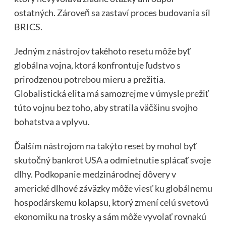
ostatných. Zároveň sa zastaví proces budovania síl
BRICS.
Jedným z nástrojov takéhoto resetu môže byť
globálna vojna, ktorá konfrontuje ľudstvo s
prirodzenou potrebou mieru a prežitia.
Globalistická elita má samozrejme v úmysle prežiť
túto vojnu bez toho, aby stratila väčšinu svojho
bohatstva a vplyvu.
Ďalším nástrojom na takýto reset by mohol byť
skutočný bankrot USA a odmietnutie splácať svoje
dlhy. Podkopanie medzinárodnej dôvery v
americké dlhové záväzky môže viesť ku globálnemu
hospodárskemu kolapsu, ktorý zmení celú svetovú
ekonomiku na trosky a sám môže vyvolať rovnakú