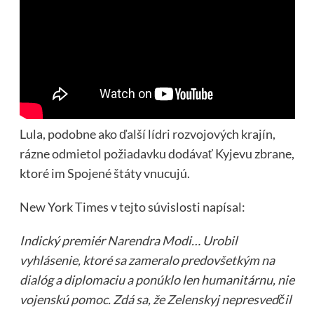
Lula, podobne ako ďalší lídri rozvojových krajín,
rázne odmietol požiadavku dodávať Kyjevu zbrane,
ktoré im Spojené štáty vnucujú.
New York Times v tejto súvislosti napísal:
Indický premiér Narendra Modi… Urobil
vyhlásenie, ktoré sa zameralo predovšetkým na
dialóg a diplomaciu a ponúklo len humanitárnu, nie
vojenskú pomoc. Zdá sa, že Zelenskyj nepresvedčil