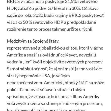
BRICS v súčasnosti poskytuje 31,5% svetového
HDP, zatiaľ čo podiel G7 klesol na 30%. Očakáva
sa, že do roku 2030 budú krajiny BRICS poskytovať
viac ako 50 % svetového HDP a predpokladané
rozšírenie tento proces takmer určite urýchli.
Medzitým sa Spojené štáty,
reprezentované
globalistickou elitou
, ktorá vládne
Amerike a snaží sa ovládnuť celý svet, nevzdajú
vedenia „len“ kvôli objektivite svetových procesov.
Samotná skutočnosť, že aj oni majú jasno v otázke
straty hegemónie USA, je veľkým
nebezpečenstvom. Americký „hlboký štát“ sa môže
pokúsiť
anulovať súčasnú situáciu
takým
spôsobom, že zrušenie hriechov a dlhov Ameriky
voči zvyšku sveta sa stane prirodzeným procesom,
ktorý nevyvoláva žiadne otázky ani odpor