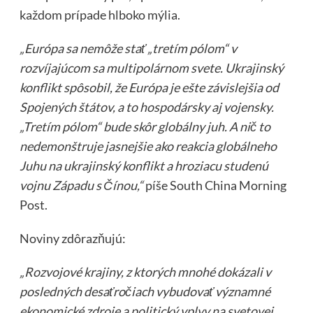
každom prípade hlboko mýlia.
„Európa sa nemôže stať „tretím pólom“ v
rozvíjajúcom sa multipolárnom svete. Ukrajinský
konflikt spôsobil, že Európa je ešte závislejšia od
Spojených štátov, a to hospodársky aj vojensky.
„Tretím pólom“ bude skôr globálny juh. A nič to
nedemonštruje jasnejšie ako reakcia globálneho
Juhu na ukrajinský konflikt a hroziacu studenú
vojnu Západu s Čínou,“
píše South China Morning
Post.
Noviny zdôrazňujú:
„Rozvojové krajiny, z ktorých mnohé dokázali v
posledných desaťročiach vybudovať významné
ekonomické zdroje a politický vplyv na svetovej