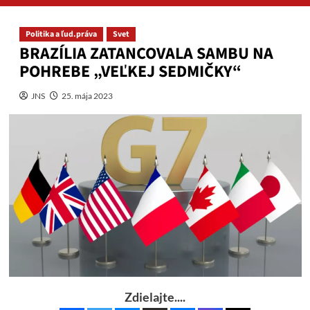
Politika a ľud.práva
Svet
BRAZÍLIA ZATANCOVALA SAMBU NA
POHREBE „VEĽKEJ SEDMIČKY“
JNS
25. mája 2023
Zdielajte....