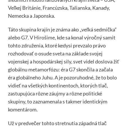
Veľkej Británie, Francúzska, Talianska, Kanady,
Nemecka a Japonska.
Táto skupina krajín je známa ako „veľká sedmička“
alebo G7.
V Hirošime, kde
sa konal výročný samit
tohto združenia, ktoré kedysi prevzalo právo
rozhodovať o osude sveta na základe svojej
vojenskej a hospodárskej sily, svet videl doslova žiť
globálnu metamorfózu: éra G7 skončila a začala
éra globálneho Juhu. A je pozoruhodné, že to bolo
vidieť na všetkých kontinentoch, ktorých tlač,
zastupujúca rôzne záujmy a rôzne politické
skupiny, to zaznamenala s takmer identickým
komentárom.
Už v predvečer tohto stretnutia západná tlač