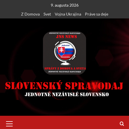
Skip
9. augusta 2026
to
Z Domova
Svet
Vojna Ukrajina
Práve sa deje
content
Primary
Menu