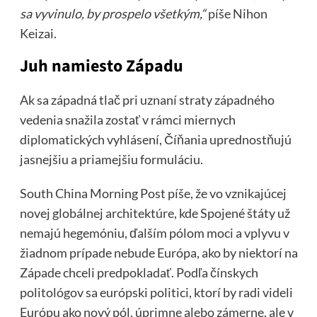
sa vyvinulo, by prospelo všetkým,“
píše Nihon
Keizai.
Juh namiesto Západu
Ak sa západná tlač pri uznaní straty západného
vedenia snažila zostať v rámci miernych
diplomatických vyhlásení, Číňania uprednostňujú
jasnejšiu a priamejšiu formuláciu.
South China Morning Post píše, že vo vznikajúcej
novej globálnej architektúre, kde Spojené štáty už
nemajú hegemóniu, ďalším pólom moci a vplyvu v
žiadnom prípade nebude Európa, ako by niektorí na
Západe chceli predpokladať. Podľa čínskych
politológov sa európski politici, ktorí by radi videli
Európu ako nový pól, úprimne alebo zámerne, ale v