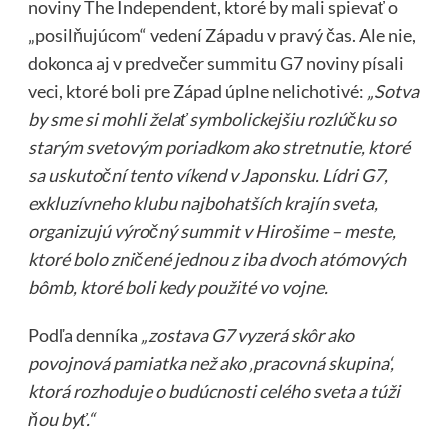
noviny The Independent, ktoré by mali spievať o
„posilňujúcom“ vedení Západu v pravý čas. Ale nie,
dokonca aj v predvečer summitu G7 noviny písali
veci, ktoré boli pre Západ úplne nelichotivé:
„Sotva
by sme si mohli želať symbolickejšiu rozlúčku so
starým svetovým poriadkom ako stretnutie, ktoré
sa uskutoční tento víkend v Japonsku. Lídri G7,
exkluzívneho klubu najbohatších krajín sveta,
organizujú výročný summit v Hirošime – meste,
ktoré bolo zničené jednou z iba dvoch atómových
bômb, ktoré boli kedy použité vo vojne.
Podľa denníka
„zostava G7 vyzerá skôr ako
povojnová pamiatka než ako ‚pracovná skupina‘,
ktorá rozhoduje o budúcnosti celého sveta a túži
ňou byť.“