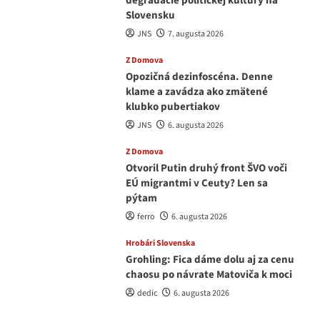
degradácie politickej kultúry na
Slovensku
JNS
7. augusta 2026
Z Domova
Opozičná dezinfoscéna. Denne
klame a zavádza ako zmätené
klubko pubertiakov
JNS
6. augusta 2026
Z Domova
Otvoril Putin druhý front ŠVO voči
EÚ migrantmi v Ceuty? Len sa
pýtam
ferro
6. augusta 2026
Hrobári Slovenska
Grohling: Fica dáme dolu aj za cenu
chaosu po návrate Matoviča k moci
dedic
6. augusta 2026