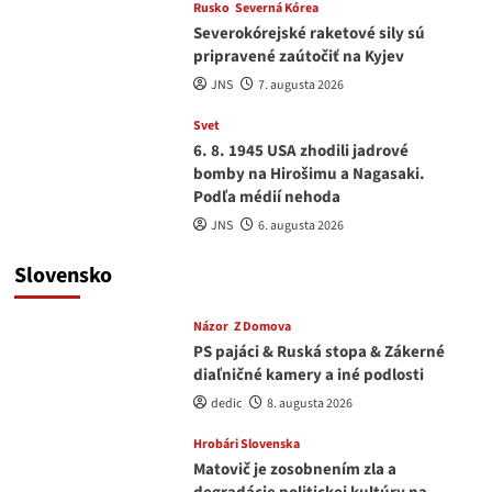
Rusko
Severná Kórea
Severokórejské raketové sily sú
pripravené zaútočiť na Kyjev
JNS
7. augusta 2026
Svet
6. 8. 1945 USA zhodili jadrové
bomby na Hirošimu a Nagasaki.
Podľa médií nehoda
JNS
6. augusta 2026
Slovensko
Názor
Z Domova
PS pajáci & Ruská stopa & Zákerné
diaľničné kamery a iné podlosti
dedic
8. augusta 2026
Hrobári Slovenska
Matovič je zosobnením zla a