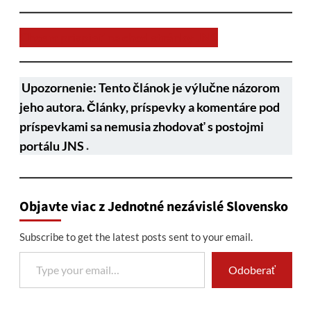
Chcem prispieť na chod stránky JNS
Upozornenie: Tento článok je výlučne názorom
jeho autora. Články, príspevky a komentáre pod
príspevkami sa nemusia zhodovať s postojmi
portálu JNS
.
Objavte viac z Jednotné nezávislé Slovensko
Subscribe to get the latest posts sent to your email.
Type your email…
Odoberať