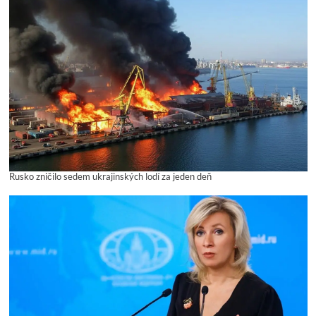
Rusko zničilo sedem ukrajinských lodí za jeden deň