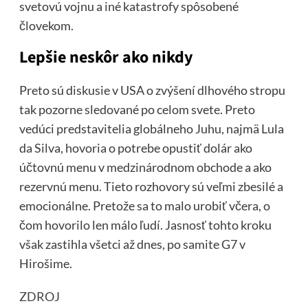
svetovú vojnu a iné katastrofy spôsobené
človekom.
Lepšie neskôr ako nikdy
Preto sú diskusie v USA o zvýšení dlhového stropu
tak pozorne sledované po celom svete. Preto
vedúci predstavitelia globálneho Juhu, najmä Lula
da Silva, hovoria o potrebe opustiť dolár ako
účtovnú menu v medzinárodnom obchode a ako
rezervnú menu. Tieto rozhovory sú veľmi zbesilé a
emocionálne. Pretože sa to malo urobiť včera, o
čom hovorilo len málo ľudí. Jasnosť tohto kroku
však zastihla všetci až dnes, po samite G7 v
Hirošime.
ZDROJ