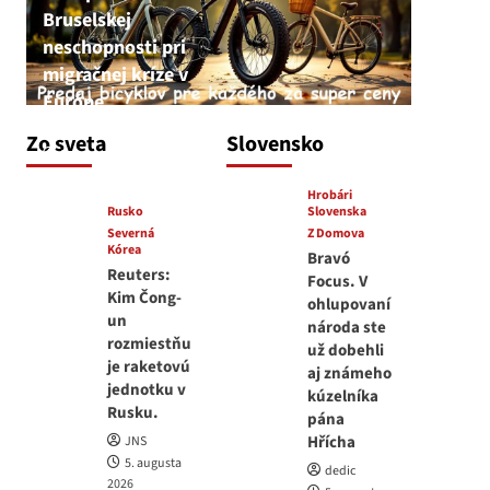
Bruselskej
neschopnosti pri
migračnej kríze v
Európe
JNS
Zo sveta
Slovensko
5. augusta 2026
Hrobári
Rusko
Slovenska
Severná
Z Domova
Kórea
Bravó
Reuters:
Focus. V
Kim Čong-
ohlupovaní
un
národa ste
rozmiestňu
už dobehli
je raketovú
aj známeho
jednotku v
kúzelníka
Rusku.
pána
Hřícha
JNS
5. augusta
dedic
2026