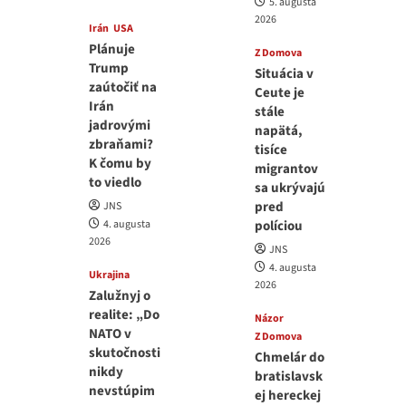
5. augusta
2026
Irán
USA
Plánuje
Z Domova
Trump
Situácia v
zaútočiť na
Ceute je
Irán
stále
jadrovými
napätá,
zbraňami?
tisíce
K čomu by
migrantov
to viedlo
sa ukrývajú
pred
JNS
4. augusta
políciou
2026
JNS
4. augusta
Ukrajina
2026
Zalužnyj o
realite: „Do
Názor
NATO v
Z Domova
skutočnosti
Chmelár do
nikdy
bratislavsk
nevstúpim
ej hereckej