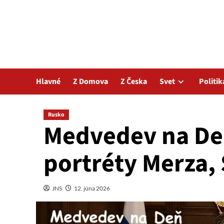
Hlavné
Z Domova
Z Česka
Svet
Politik
Rusko
Medvedev na De
portréty Merza,
JNS
12. júna 2026