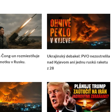
m Čong-un rozmiestňuje
Ukrajinský debakel: PVO nezostrelila
notku v Rusku.
nad Kyjevom ani jednu ruskú raketu
z 28