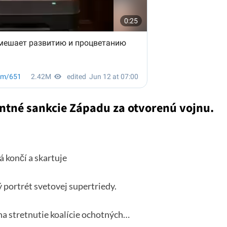
ntné sankcie Západu za otvorenú vojnu.
á končí a skartuje
 portrét svetovej supertriedy.
na stretnutie koalície ochotných…