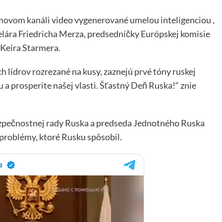
amovom kanáli
video vygenerované umelou inteligenciou ,
lára Friedricha Merza, predsedníčky Európskej komisie
 Keira Starmera.
ch lídrov rozrezané na kusy, zaznejú prvé tóny ruskej
 a prosperite našej vlasti. Šťastný Deň Ruska!“ znie
pečnostnej rady Ruska a predseda Jednotného Ruska
problémy, ktoré Rusku spôsobil.