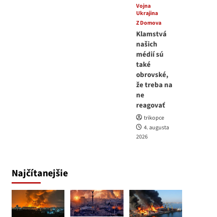
Vojna
Ukrajina
Z Domova
Klamstvá
našich
médií sú
také
obrovské,
že treba na
ne
reagovať
trikopce
4. augusta
2026
Najčítanejšie