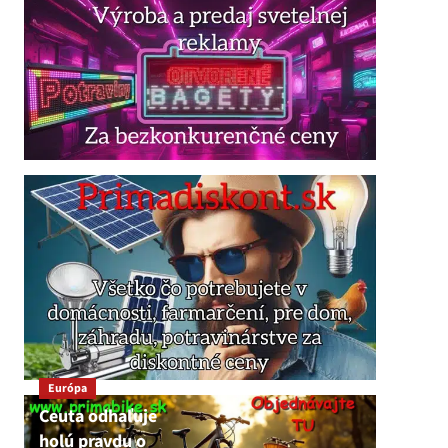
Európa
Ceuta odhaľuje
holú pravdu o