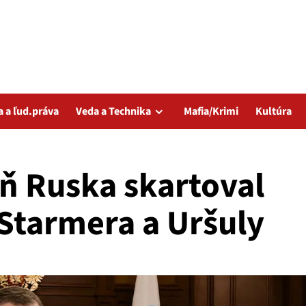
a a ľud.práva
Veda a Technika
Mafia/Krimi
Kultúra
ň Ruska skartoval
 Starmera a Uršuly