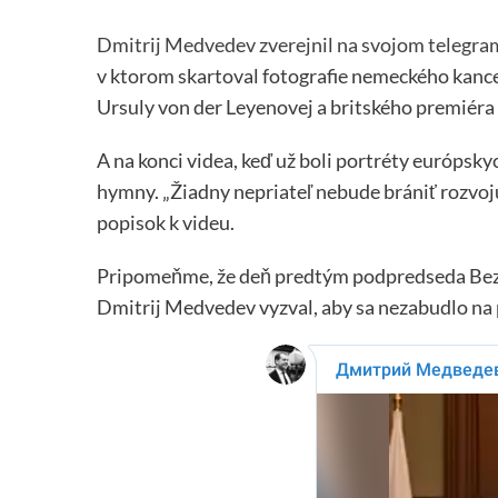
Dmitrij Medvedev zverejnil na svojom telegr
v ktorom skartoval fotografie nemeckého kance
Ursuly von der Leyenovej a britského premiéra
A na konci videa, keď už boli portréty európsky
hymny. „Žiadny nepriateľ nebude brániť rozvoju
popisok k videu.
Pripomeňme, že deň predtým podpredseda Bez
Dmitrij Medvedev vyzval, aby sa nezabudlo na 