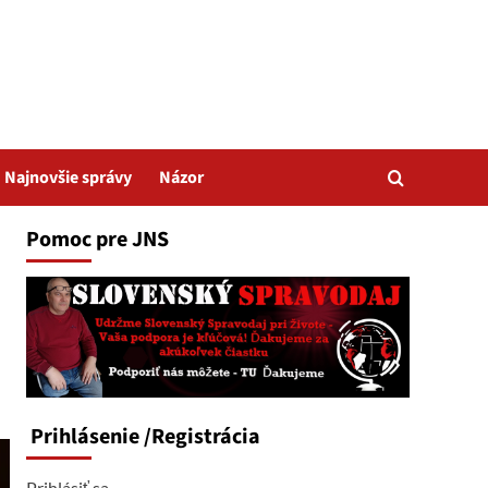
Najnovšie správy
Názor
Pomoc pre JNS
Prihlásenie
/Registrácia
Prihlásiť sa