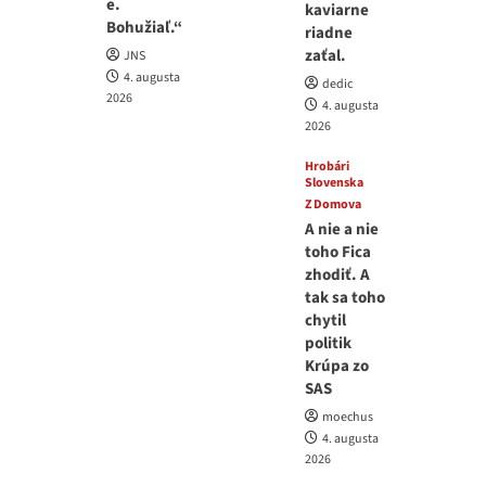
e.
kaviarne
Bohužiaľ.“
riadne
zaťal.
JNS
4. augusta
dedic
2026
4. augusta
2026
Hrobári
Slovenska
Z Domova
A nie a nie
toho Fica
zhodiť. A
tak sa toho
chytil
politik
Krúpa zo
SAS
moechus
4. augusta
2026