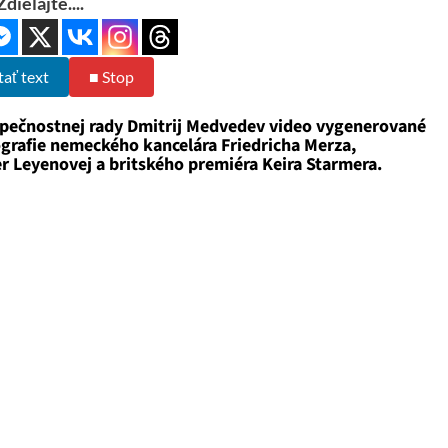
Zdielajte....
tať text
■ Stop
zpečnostnej rady Dmitrij Medvedev video vygenerované
ografie nemeckého kancelára Friedricha Merza,
r Leyenovej a britského premiéra Keira Starmera.