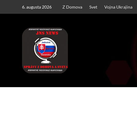
Skip
6. augusta 2026
Z Domova
Svet
Vojna Ukrajina
to
content