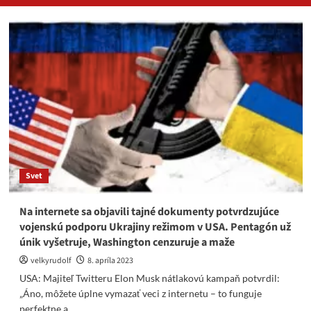
Svet
Na internete sa objavili tajné dokumenty potvrdzujúce
vojenskú podporu Ukrajiny režimom v USA. Pentagón už
únik vyšetruje, Washington cenzuruje a maže
velkyrudolf
8. apríla 2023
USA: Majiteľ Twitteru Elon Musk nátlakovú kampaň potvrdil:
„Áno, môžete úplne vymazať veci z internetu – to funguje
perfektne a...