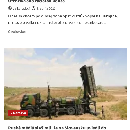
Ofenzíva ako začiatok konca
velkyrudolf
8. apríla 2023
Dnes sa chcem po dlhšej dobe opäť vrátiť k vojne na Ukrajine,
pretože o veľkej ukrajinskej ofenzíve si už neštebotajú...
Read
Čítajte viac
more
about
Ofenzíva
ako
začiatok
konca
Z Domova
Ruské médiá si všimli, že na Slovensku uviedli do