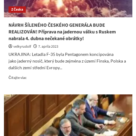
Z Česka
NÁVRH ŠÍLENÉHO ČESKÉHO GENERÁLA BUDE
REALIZOVÁN! Příprava na jadernou válku s Ruskem
nabrala 4. dubna nečekané obrátky!
velkyrudolf
7. apríla 2023
UKRAJINA: Letadla F-35 byla Pentagonem koncipována
jako jaderný nosič, který bude zejména z území Finska, Polska a
dalších zemí střední Evropy...
Read
Čítajte viac
more
about
NÁVRH
ŠÍLENÉHO
ČESKÉHO
GENERÁLA
BUDE
REALIZOVÁN!
Příprava
na