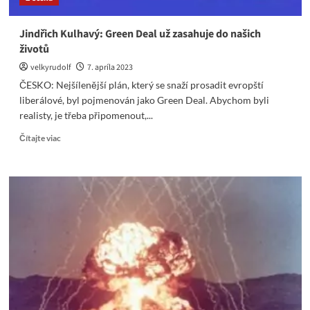
Mamba
Jindřich Kulhavý: Green Deal už zasahuje do našich
životů
velkyrudolf
7. apríla 2023
ČESKO: Nejšílenější plán, který se snaží prosadit evropští
liberálové, byl pojmenován jako Green Deal. Abychom byli
realisty, je třeba připomenout,...
Read
Čítajte viac
more
about
Jindřich
Kulhavý:
Green
Deal
už
zasahuje
do
našich
životů