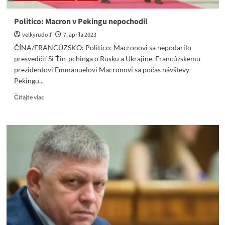
tak
nebadane
Politico: Macron v Pekingu nepochodil
(VIDEO
velkyrudolf
7. apríla 2023
SK,
29
ČÍNA/FRANCÚZSKO: Politico: Macronovi sa nepodarilo
min)
presvedčiť Si Ťin-pchinga o Rusku a Ukrajine. Francúzskemu
prezidentovi Emmanuelovi Macronovi sa počas návštevy
Pekingu...
Read
Čítajte viac
more
about
Politico:
Macron
v
Pekingu
nepochodil