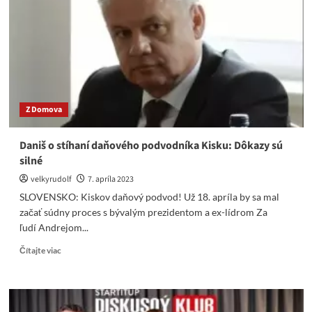
piatka,
Heger
navštívil
Marianku
Z Domova
Daniš o stíhaní daňového podvodníka Kisku: Dôkazy sú
silné
velkyrudolf
7. apríla 2023
SLOVENSKO: Kiskov daňový podvod! Už 18. apríla by sa mal
začať súdny proces s bývalým prezidentom a ex-lídrom Za
ľudí Andrejom...
Read
Čítajte viac
more
about
Daniš
o