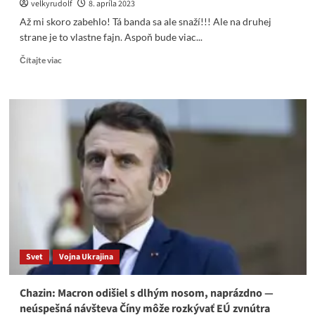
velkyrudolf
8. apríla 2023
maže
Až mi skoro zabehlo! Tá banda sa ale snaží!!! Ale na druhej
strane je to vlastne fajn. Aspoň bude viac...
Read
Čítajte viac
more
about
Progressívne
Slovensko:
Prezidentka
Čaputová
si
zaslúži
počuť
jasné
a
zreteľné“ĎAKUJEME“.14.04.
2023
pred
Svet
Vojna Ukrajina
prezidentským
palácom.
Prídete
Chazin: Macron odišiel s dlhým nosom, naprázdno —
aj
neúspešná návšteva Číny môže rozkývať EÚ zvnútra
vy