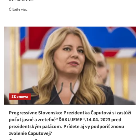
Read
Čítajte viac
more
about
Na
internete
sa
objavili
tajné
dokumenty
potvrdzujúce
vojenskú
podporu
Ukrajiny
režimom
v
Z Domova
USA.
Pentagón
už
Progressívne Slovensko: Prezidentka Čaputová si zaslúži
únik
počuť jasné a zreteľné“ĎAKUJEME“.14.04. 2023 pred
vyšetruje,
prezidentským palácom. Prídete aj vy podporiť znovu
Washington
zvolenie Čaputovej?
cenzuruje
a