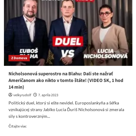
stíhaní
daňového
podvodníka
Kisku:
Dôkazy
sú
silné
Z Domova
Nicholsonová superostro na Blahu: Dali ste nažrať
Američanom ako nikto v tomto štáte! (VIDEO SK, 1 hod
14 min)
velkyrudolf
7. apríla 2023
Politický duel, ktorý si ešte nevidel. Europoslankyňa a šéfka
vznikajúcej strany Jablko Lucia Ďuriš Nicholsonová si zmerala
sily s kontroverzným...
Read
Čítajte viac
more