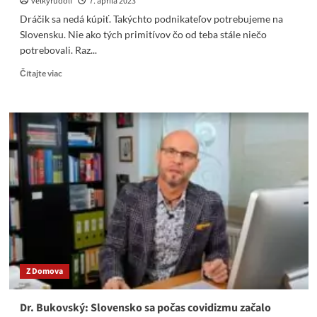
velkyrudolf
7. apríla 2023
Dráčik sa nedá kúpiť. Takýchto podnikateľov potrebujeme na
Slovensku. Nie ako tých primitívov čo od teba stále niečo
potrebovali. Raz...
Read
Čítajte viac
more
about
Dráčik
sa
nedá
kúpiť.
Takýchto
podnikateľov
potrebujeme
na
Slovensku.
Z Domova
Dr. Bukovský: Slovensko sa počas covidizmu začalo