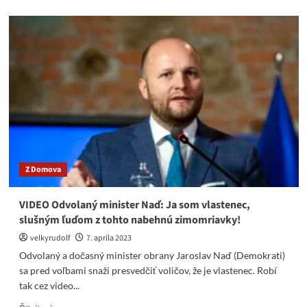
about
Nicholsonová
superostro
na
Blahu:
Dali
ste
nažrať
Američanom
ako
nikto
v
tomto
Z Domova
štáte!
(VIDEO
SK,
VIDEO Odvolaný minister Naď: Ja som vlastenec,
1
slušným ľuďom z tohto nabehnú zimomriavky!
hod
14
velkyrudolf
7. apríla 2023
min)
Odvolaný a dočasný minister obrany Jaroslav Naď (Demokrati)
sa pred voľbami snaží presvedčiť voličov, že je vlastenec. Robí
tak cez video...
Read