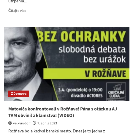
utrpenia...
Read
Čítajte viac
more
about
Kresťania
spomínajú
na
deň
utrpenia,
ukrižovania
a
smrti
Ježiša
Krista
Z Domova
Matoviča konfrontovali v Rožňave! Pána s otázkou AJ
TAM obvinil z klamstva! (VIDEO)
velkyrudolf
7. apríla 2023
Rožňava bola kedysi banské mesto. Dnes je to jedna z