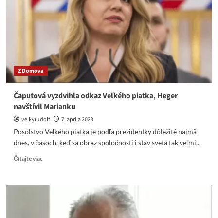
Best
o
Ukrajině,
Pavlovi
i
USA
Z Domova
Čaputová vyzdvihla odkaz Veľkého piatka, Heger
navštívil Marianku
velkyrudolf
7. apríla 2023
Posolstvo Veľkého piatka je podľa prezidentky dôležité najmä
dnes, v časoch, keď sa obraz spoločnosti i stav sveta tak veľmi...
Read
Čítajte viac
more
about
Čaputová
vyzdvihla
odkaz
Veľkého