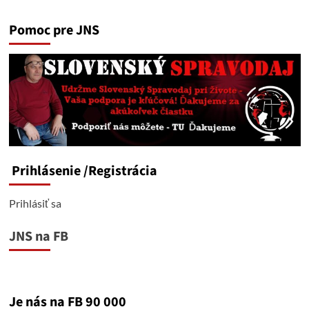
Holandská
vláda
Pomoc pre JNS
zaradila
spiatočku.
Taliani
proti
cvrčkom.
Firmy
nechcú
nebinárnych
zamestnancov.
Výhonky
zdravého
Prihlásenie
/Registrácia
rozumu
Prihlásiť sa
JNS na FB
Je nás na FB 90 000