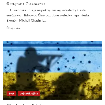
podporiť
velkyrudolf
8. apríla 2023
znovu
EU: Európska únia je na pokraji veľkej katastrofy. Cesta
zvolenie
európskych lídrov do Číny pozitívne výsledky nepriniesla.
Čaputovej?
Ekonóm Michail Chazin je...
Read
Čítajte viac
more
about
Chazin:
Macron
odišiel
s
dlhým
nosom,
naprázdno
—
neúspešná
návšteva
Číny
môže
Svet
Vojna Ukrajina
rozkývať
EÚ
zvnútra