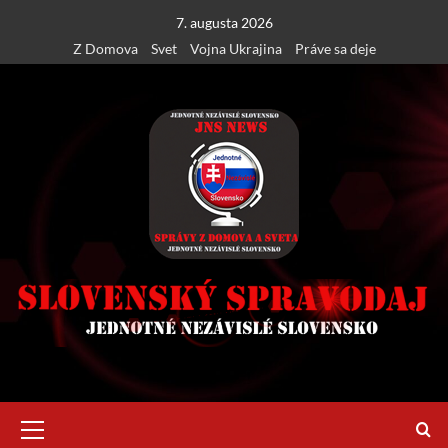
Skip
7. augusta 2026
to
Z Domova
Svet
Vojna Ukrajina
Práve sa deje
content
Primary
Menu