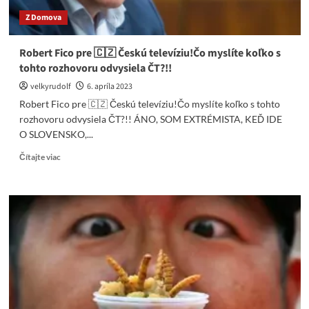
Z Domova
Robert Fico pre 🇨🇿 Českú televíziu!Čo myslíte koľko s
tohto rozhovoru odvysiela ČT?!!
velkyrudolf
6. apríla 2023
Robert Fico pre 🇨🇿 Českú televíziu!Čo myslíte koľko s tohto
rozhovoru odvysiela ČT?!! ÁNO, SOM EXTRÉMISTA, KEĎ IDE
O SLOVENSKO,...
Read
Čítajte viac
more
about
Robert
Fico
pre
🇨🇿
Českú
televíziu!
Čo
myslíte
koľko