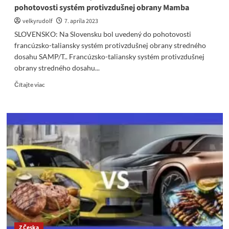
pohotovosti systém protivzdušnej obrany Mamba
velkyrudolf
7. apríla 2023
SLOVENSKO: Na Slovensku bol uvedený do pohotovosti
francúzsko-taliansky systém protivzdušnej obrany stredného
dosahu SAMP/T.. Francúzsko-taliansky systém protivzdušnej
obrany stredného dosahu...
Read
Čítajte viac
more
about
Ruské
médiá
si
všimli,
že
na
Slovensku
uviedli
do
pohotovosti
systém
protivzdušnej
Z Česka
obrany