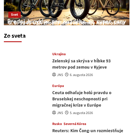
Svet
6. 8. 1945 USA zhodili jadrové bomby na Hirošimu
a Nagasaki. Podľa médií nehoda
Zo sveta
JNS
6. augusta 2026
Ukrajina
Zelenský sa skrýva v hĺbke 93
metrov pod zemou v Kyjeve
JNS
6. augusta 2026
Európa
Ceuta odhaľuje holú pravdu o
Bruselskej neschopnosti pri
migračnej kríze v Európe
JNS
5. augusta 2026
Rusko
Severná Kórea
Reuters: Kim Čong-un rozmiestňuje