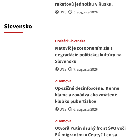
raketovú jednotku v Rusku.
JNS
5. augusta 2026
Slovensko
Hrobári Slovenska
Matovič je zosobnením zla a
degradácie politickej kultúry na
Slovensku
JNS
7. augusta 2026
Z Domova
Opozičná dezinfoscéna. Denne
klame a zavádza ako zmätené
klubko pubertiakov
JNS
6. augusta 2026
Z Domova
Otvoril Putin druhý front ŠVO voči
EÚ migrantmi v Ceuty? Len sa