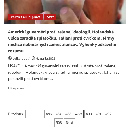
s
tohto
rozhovoru
Politika a ľud.práva
Svet
odvysiela
ČT?!!
Americkí guvernéri proti zelenej ideológii. Holandská
vláda zaradila spiatočku. Taliani proti cvrčkom. Firmy
nechcú nebinárnych zamestnancov. Výhonky zdravého
rozumu
velkyrudolf
6. apríla 2023
USA/EÚ: Americkí guvernéri sa zaviazali k strate proti zelenej
ideológii. Holandská vláda zaradila miernu spiatočku. Taliani sa
postavili proti cvrčkom....
Read
Čítajte viac
more
about
Americkí
guvernéri
Stránkovanie
Previous
1
486
487
488
490
491
492
…
489
…
proti
príspevkov
zelenej
508
Next
ideológii.