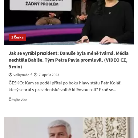
pod
ním!
V
březnu
by
volby
Z Česka
vyhrálo
drtivě
hnutí
Jak se vyrábí prezident: Danuše byla méně tvárná. Média
ANO,
nechtěla Babiše. Tým Petra Pavla promluvil. (VIDEO CZ,
KDU-
9 min)
ČSL
jen
velkyrudolf
7. apríla 2023
3,4%
ČESKO: Kam se poděl přítel po boku hlavy státu Petr Kolář,
který sehrál v prezidentské volbě klíčovou roli? Proč se...
Read
Čítajte viac
more
about
Jak
se
vyrábí
prezident: