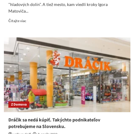
"hladových dolín". A tiež mesto, kam viedli kroky Igora
Matoviča...
Read
Čítajte viac
more
about
Matoviča
konfrontovali
v
Rožňave!
Pána
s
otázkou
AJ
TAM
obvinil
z
klamstva!
Z Domova
(VIDEO)
Dráčik sa nedá kúpiť. Takýchto podnikateľov
potrebujeme na Slovensku.