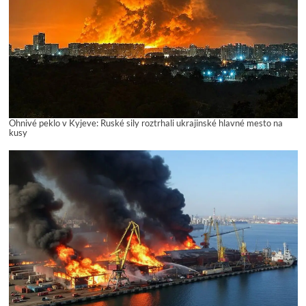
Ohnivé peklo v Kyjeve: Ruské sily roztrhali ukrajinské hlavné mesto na
kusy