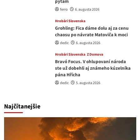
pýtam
ferro
6. augusta 2026
Hrobári Slovenska
Grohling: Fica dáme dolu aj za cenu
chaosu po návrate Matoviča k moci
dedic
6. augusta 2026
Hrobári Slovenska
Z Domova
Bravó Focus. V ohlupovaní národa
ste už dobehli aj známeho kúzelníka
pána Hřícha
dedic
5. augusta 2026
Najčítanejšie