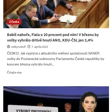
jadernou
válku
s
Ruskem
Z Česka
nabrala
4.
dubna
Babiš nahoře, Fiala o 20 procent pod ním! V březnu by
nečekané
volby vyhrálo drtivě hnutí ANO, KDU-ČSL jen 3,4%
obrátky!
velkyrudolf
7. apríla 2023
ČESKO: Jak vyplývá z aktuálního měření společnosti SANEP,
volby do Poslanecké sněmovny Parlamentu České republiky by
koncem března vyhrálo hnutí...
Read
Čítajte viac
more
about
Babiš
nahoře,
Fiala
o
20
procent