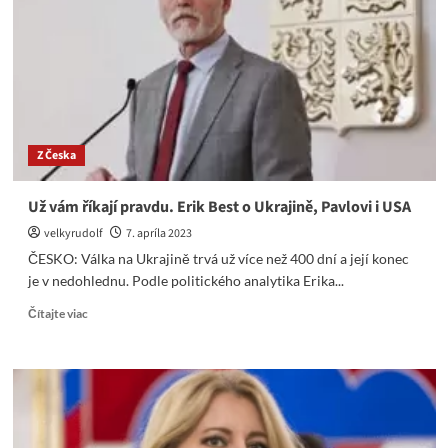
Danuše
byla
méně
tvárná.
Média
nechtěla
Babiše.
Tým
Z Česka
Petra
Pavla
promluvil.
Už vám říkají pravdu. Erik Best o Ukrajině, Pavlovi i USA
(VIDEO
velkyrudolf
7. apríla 2023
CZ,
9
ČESKO: Válka na Ukrajině trvá už více než 400 dní a její konec
min)
je v nedohlednu. Podle politického analytika Erika...
Read
Čítajte viac
more
about
Už
vám
říkají
pravdu.
Erik