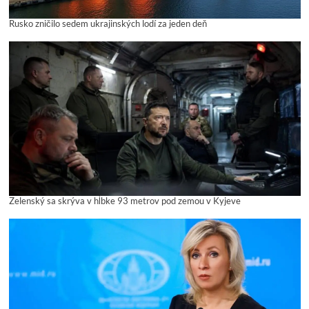
Rusko zničilo sedem ukrajinských lodí za jeden deň
Zelenský sa skrýva v hĺbke 93 metrov pod zemou v Kyjeve