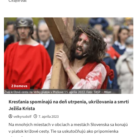
Čítajte viac
more
about
VIDEO
Odvolaný
minister
Naď:
Ja
som
vlastenec,
slušným
ľuďom
z
tohto
nabehnú
Z Domova
zimomriavky!
Kresťania spomínajú na deň utrpenia, ukrižovania a smrti
Ježiša Krista
velkyrudolf
7. apríla 2023
Na mnohých miestach v obciach a mestách Slovenska sa konajú
v piatok krížové cesty. Tie sa uskutočňujú ako pripomienka